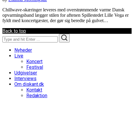
Chillwave-skæringer leveres med overstrømmende varme Dansk
opvarmingsband lægger stilen for aftenen Spillestedet Lille Vega er
fyldt med koncertgæster, der gør sig beredte på gulvet…
Back to top
Search
Search
for:
Nyheder
Live
Koncert
Festival
Udgivelser
Interviews
Om diskant.dk
Kontakt
Redaktion