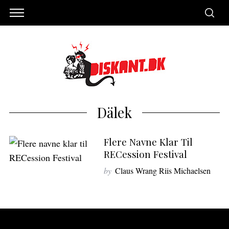
Dälek
Flere Navne Klar Til
RECession Festival
by
Claus Wrang Riis Michaelsen
S
e
a