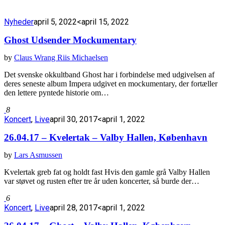
Nyheder
april 5, 2022
<april 15, 2022
Ghost Udsender Mockumentary
by
Claus Wrang Riis Michaelsen
Det svenske okkultband Ghost har i forbindelse med udgivelsen af
deres seneste album Impera udgivet en mockumentary, der fortæller
den lettere pyntede historie om…
8
Koncert
,
Live
april 30, 2017
<april 1, 2022
26.04.17 – Kvelertak – Valby Hallen, København
by
Lars Asmussen
Kvelertak greb fat og holdt fast Hvis den gamle grå Valby Hallen
var støvet og rusten efter tre år uden koncerter, så burde der…
6
Koncert
,
Live
april 28, 2017
<april 1, 2022