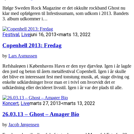
Ifølge Sweden Rock Magazine er det okkulte rockband Ghost nu
klar med opfølgeren til Infestissumam, som udkom i 2013. Bandets
3. album udkommer i…
Festival
,
Live
juni 16, 2013
<marts 13, 2022
Copenhell 2013: Fredag
by
Lars Asmussen
Refshaleøen i Københavns Havn er den nye djævleø. Igen i år lagde
den jord og beton til årets metalfestival Copenhell. Igen i år skulle
det blive en interessant fest med tonstung musik, øl, stage diving og
enkelte udklædninger hvor man er i tvivl om hvorvidt det er
udklædning eller decideret livsstil. Igen i år var der plads til alle.
Koncert
,
Live
marts 27, 2013
<marts 13, 2022
26.03.13 – Ghost – Amager Bio
by
Jacob Jørgensen