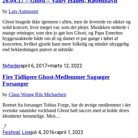
26.04.17 – Ghost – Valby Hallen, København
by
Lars Asmussen
Ghost bragede ikke igennem i aften, men de leverede en sikker og
solid koncert, hvor meget var, som det plejer. Musikken strittede i
mange retninger, som den jo gør hos Ghost, og Papa Emeritus
hyggesnakkede både om øl og damer et par gange i løbet af
koncerten, hvilket gjorde ham mere folkelig og mindre uhyggelig
end beklædningen prøver at udstråle.
Nyheder
april 6, 2017
<marts 12, 2022
Fire Tidligere Ghost-Medlemmer Sagsøger
Forsanger
by
Claus Wrang Riis Michaelsen
Bortset fra forsanger Tobias Forge, har de øvrige medlemmer i det
svenske sataniske rockband Ghost haft succes med at holde deres
identiteter hemmelige. Men…
7
Festival
,
Live
juli 4, 2016
<april 1, 2022