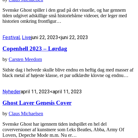
Svenske Ghost spiller i den grad på det visuelle, og har gennem
tiden udgivet adskillige små historiebårne videoer, der leger med
historien omkring frontfigur…
Festival
,
Live
juni 22, 2023
<juni 22, 2023
Copenhell 2023 – Lørdag
by
Carsten Meedom
Sidste dag i helvede skulle blive endnu en heftig dag med masser af
black metal af højeste klasse, et par udklædte klovne og endnu…
Nyheder
april 11, 2023
<april 11, 2023
Ghost Laver Genesis Cover
by
Claus Michaelsen
Svenske Ghost har igennem tiden indspillet en hel del
coverversioner af kunstnere som f.eks Beatles, Abba, Army Of
Lovers, Depeche Mode m.m. Nu er…