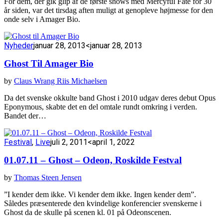
For dem, der gik glip af de første shows med Mercyful Fate for 30
år siden, var det tirsdag aften muligt at genopleve højmesse for den
onde selv i Amager Bio.
Nyheder
januar 28, 2013
<januar 28, 2013
Ghost Til Amager Bio
by
Claus Wrang Riis Michaelsen
Da det svenske okkulte band Ghost i 2010 udgav deres debut Opus
Eponymous, skabte det en del omtale rundt omkring i verden.
Bandet der…
Festival
,
Live
juli 2, 2011
<april 1, 2022
01.07.11 – Ghost – Odeon, Roskilde Festval
by
Thomas Steen Jensen
”I kender dem ikke. Vi kender dem ikke. Ingen kender dem”.
Således præsenterede den kvindelige konferencier svenskerne i
Ghost da de skulle på scenen kl. 01 på Odeonscenen.