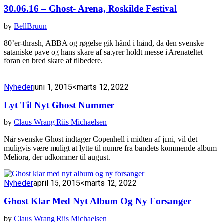
30.06.16 – Ghost- Arena, Roskilde Festival
by
BellBruun
80’er-thrash, ABBA og røgelse gik hånd i hånd, da den svenske
sataniske pave og hans skare af satyrer holdt messe i Arenateltet
foran en bred skare af tilbedere.
Nyheder
juni 1, 2015
<marts 12, 2022
Lyt Til Nyt Ghost Nummer
by
Claus Wrang Riis Michaelsen
Når svenske Ghost indtager Copenhell i midten af juni, vil det
muligvis være muligt at lytte til numre fra bandets kommende album
Meliora, der udkommer til august.
Nyheder
april 15, 2015
<marts 12, 2022
Ghost Klar Med Nyt Album Og Ny Forsanger
by
Claus Wrang Riis Michaelsen