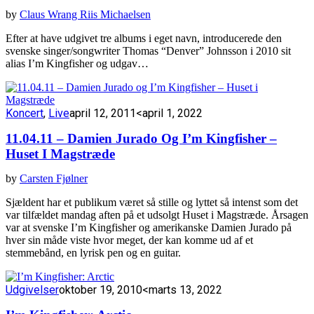
by
Claus Wrang Riis Michaelsen
Efter at have udgivet tre albums i eget navn, introducerede den
svenske singer/songwriter Thomas “Denver” Johnsson i 2010 sit
alias I’m Kingfisher og udgav…
Koncert
,
Live
april 12, 2011
<april 1, 2022
11.04.11 – Damien Jurado Og I’m Kingfisher –
Huset I Magstræde
by
Carsten Fjølner
Sjældent har et publikum været så stille og lyttet så intenst som det
var tilfældet mandag aften på et udsolgt Huset i Magstræde. Årsagen
var at svenske I’m Kingfisher og amerikanske Damien Jurado på
hver sin måde viste hvor meget, der kan komme ud af et
stemmebånd, en lyrisk pen og en guitar.
Udgivelser
oktober 19, 2010
<marts 13, 2022