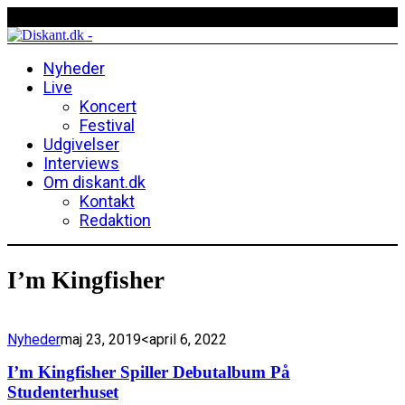
Nyheder
Live
Koncert
Festival
Udgivelser
Interviews
Om diskant.dk
Kontakt
Redaktion
I’m Kingfisher
Nyheder
maj 23, 2019
<april 6, 2022
I’m Kingfisher Spiller Debutalbum På
Studenterhuset