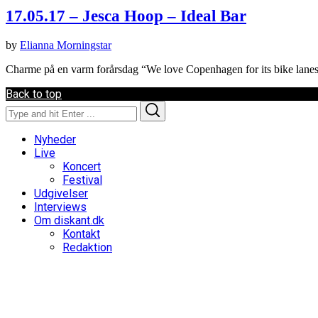
17.05.17 – Jesca Hoop – Ideal Bar
by
Elianna Morningstar
Charme på en varm forårsdag “We love Copenhagen for its bike lane
Back to top
Search
Search
for:
Nyheder
Live
Koncert
Festival
Udgivelser
Interviews
Om diskant.dk
Kontakt
Redaktion