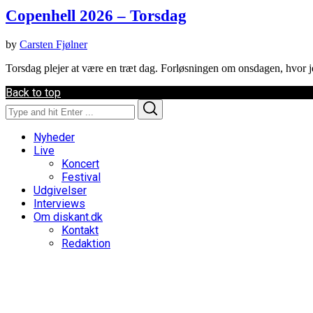
Copenhell 2026 – Torsdag
by
Carsten Fjølner
Torsdag plejer at være en træt dag. Forløsningen om onsdagen, hvor j
Back to top
Search
Search
for:
Nyheder
Live
Koncert
Festival
Udgivelser
Interviews
Om diskant.dk
Kontakt
Redaktion