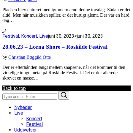
Pladsen blev entreret med tømmermænd denne torsdag. Sådan er det
altid. Men når musikken spiller, er det hurtigt glemt. Der var en hård
dag…
2
Festival
,
Koncert
,
Live
juni 30, 2023
<juni 30, 2023
28.06.23 – Lorna Shore – Roskilde Festival
by
Christian Bøggild Otte
Der er efterhånden langt mellem snapsene, når det kommer til den
virkelige tunge metal på Roskilde Festival. Det er der allerede
skrevet en masse…
Back to top
Search
Search
for:
Nyheder
Live
Koncert
Festival
Udgivelser