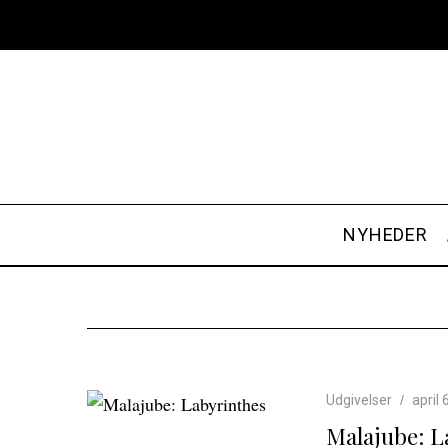
NYHEDER
Udgivelser
april 
Malajube: L
S