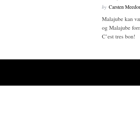
e
by
Carsten Meed
a
Malajube kan vær
r
c
og Malajube form
h
C’est tres bon!
f
o
r
: