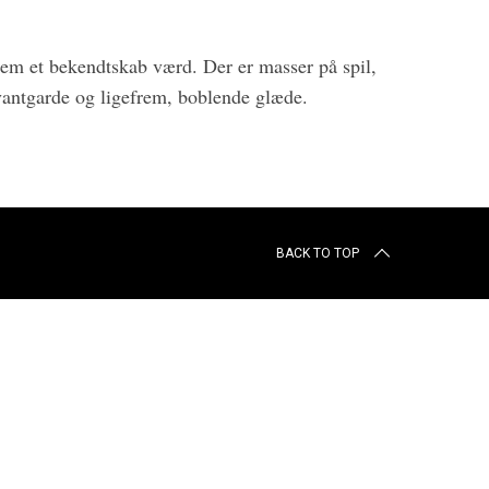
dem et bekendtskab værd. Der er masser på spil,
avantgarde og ligefrem, boblende glæde.
BACK TO TOP