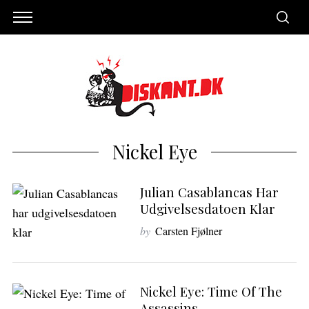
Nickel Eye
Julian Casablancas Har
Udgivelsesdatoen Klar
by
Carsten Fjølner
S
e
Nickel Eye: Time Of The
a
Assassins