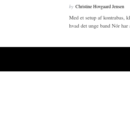
e
by
Christine Hovgaard Jensen
a
Med et setup af kontrabas, kl
r
c
hvad det unge band Nór har 
h
f
o
r
: