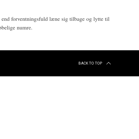
nd forventningsfuld læne sig tilbage og lytte til
øbelige numre.
BACK TO TOP