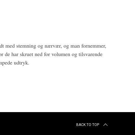
fyldt med stemning og nærvær, og man fornemmer,
hvor de har skruet ned for volumen og tilsvarende
æmpede udtryk.
BACK TO TOP