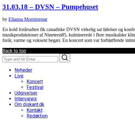
31.03.18 – DVSN – Pumpehuset
by
Elianna Morningstar
En kold forårsaften fik canadiske DVSN virkelig sat følelser og ko
musikproduktioner af Nineteen85, kulminerede i flere musikalske klim
forår, varme og voksent begær. En koncert som var forbløffende intim 
Back to top
Search
Search
for:
Nyheder
Live
Koncert
Festival
Udgivelser
Interviews
Om diskant.dk
Kontakt
Redaktion