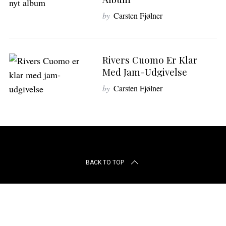
r
c
by
Carsten Fjølner
h
f
o
Rivers Cuomo Er Klar
r
Med Jam-Udgivelse
:
by
Carsten Fjølner
BACK TO TOP