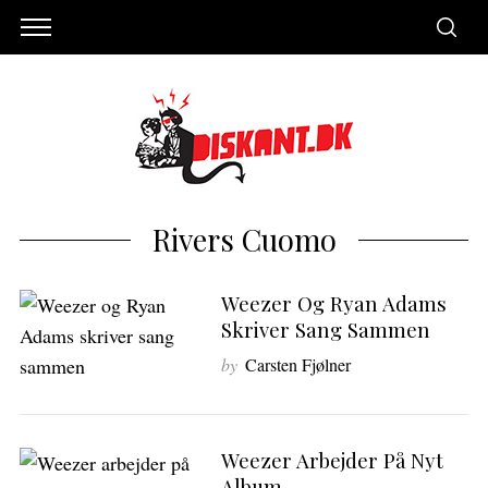
Rivers Cuomo
Weezer Og Ryan Adams
Skriver Sang Sammen
by
Carsten Fjølner
S
e
Weezer Arbejder På Nyt
a
Album