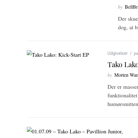
by
BellB
Der skue
dog, at b
S
Udgivelser
ju
e
Tako Lako
a
r
by
Morten Wam
c
Der er masser
h
f
funktionalite
o
humørsmitten
r
: