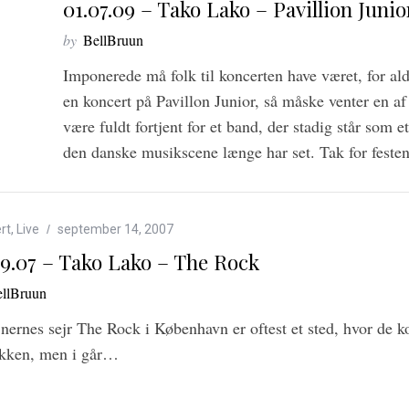
01.07.09 – Tako Lako – Pavillion Junio
by
BellBruun
Imponerede må folk til koncerten have været, for al
en koncert på Pavillon Junior, så måske venter en af 
være fuldt fortjent for et band, der stadig står som 
den danske musikscene længe har set. Tak for festen
rt
,
Live
september 14, 2007
09.07 – Tako Lako – The Rock
llBruun
nernes sejr The Rock i København er oftest et sted, hvor de ko
kken, men i går…