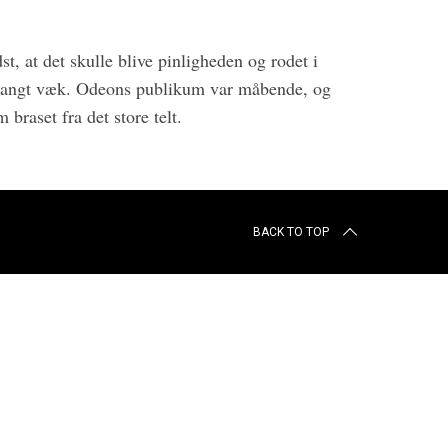
st, at det skulle blive pinligheden og rodet i
g langt væk. Odeons publikum var måbende, og
braset fra det store telt.
BACK TO TOP