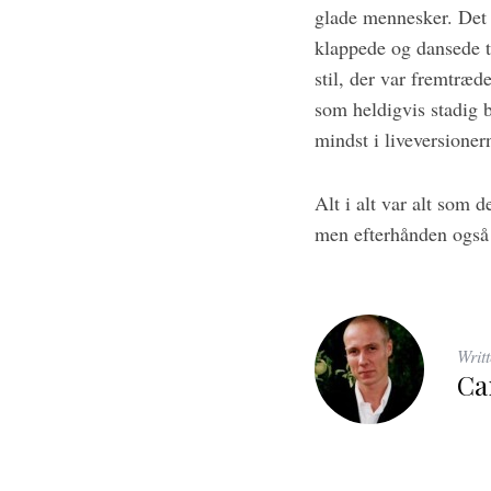
glade mennesker. Det 
klappede og dansede ti
stil, der var fremtr
som heldigvis stadig 
mindst i liveversione
Alt i alt var alt som
men efterhånden også
Writ
Ca