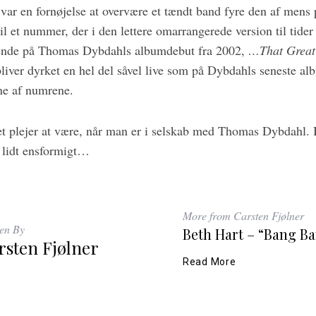
var en fornøjelse at overvære et tændt band fyre den af mens
l et nummer, der i den lettere omarrangerede version til tider
ædende på Thomas Dybdahls albumdebut fra 2002,
…That Great
bliver dyrket en hel del såvel live som på Dybdahls seneste a
rne af numrene.
 det plejer at være, når man er i selskab med Thomas Dybdahl
 lidt ensformigt…
More from Carsten Fjølner
ten By
Beth Hart – “Bang 
rsten Fjølner
Read More