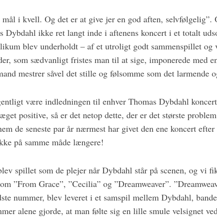
t mål i kvell. Og det er at give jer en god aften, selvfølgelig”
Dybdahl ikke ret langt inde i aftenens koncert i et totalt ud
blikum blev underholdt – af et utroligt godt sammenspillet og 
r, som sædvanligt fristes man til at sige, imponerede med en
dmand mestrer såvel det stille og følsomme som det larmende o
entligt være indledningen til enhver Thomas Dybdahl koncer
get positive, så er det netop dette, der er det største problem
m de seneste par år nærmest har givet den ene koncert efte
ikke på samme måde længere!
lev spillet som de plejer når Dybdahl står på scenen, og vi f
som ”From Grace”, ”Cecilia” og ”Dreamweaver”. ”Dreamweaver
ste nummer, blev leveret i et samspil mellem Dybdahl, bande
mer alene gjorde, at man følte sig en lille smule velsignet ved