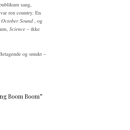
 publikum sang,
 var ren country. En
 October Sound
, og
lbum,
Science
– ikke
. Betagende og smukt –
Bang Boom Boom”