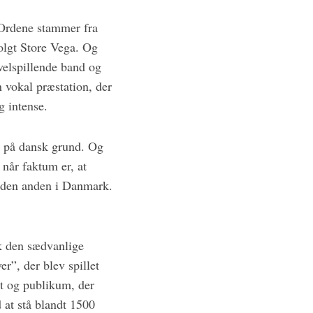
. Ordene stammer fra
solgt Store Vega. Og
velspillende band og
 vokal præstation, der
g intense.
t på dansk grund. Og
 når faktum er, at
r den anden i Danmark.
ik den sædvanlige
”, der blev spillet
t og publikum, der
 at stå blandt 1500