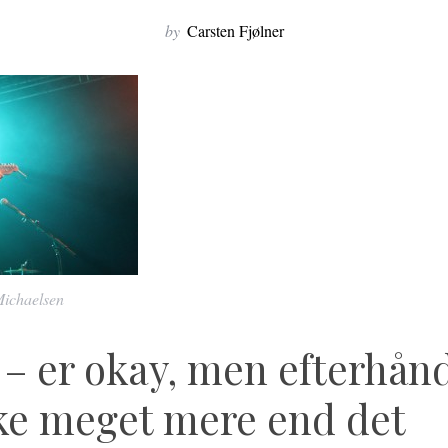
by
Carsten Fjølner
Michaelsen
t – er okay, men efterhån
kke meget mere end det