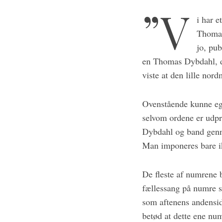
c
”V
h
i har e
f
Thomas 
o
jo, pu
r
:
en Thomas Dybdahl, de
viste at den lille nor
Ovenstående kunne eg
selvom ordene er udpræ
Dybdahl og band genne
Man imponeres bare 
De fleste af numrene b
fællessang på numre 
som aftenens andensid
betød at dette ene num