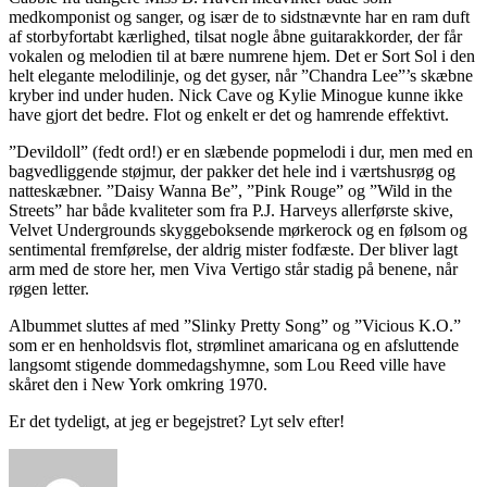
medkomponist og sanger, og især de to sidstnævnte har en ram duft
af storbyfortabt kærlighed, tilsat nogle åbne guitarakkorder, der får
vokalen og melodien til at bære numrene hjem. Det er Sort Sol i den
helt elegante melodilinje, og det gyser, når ”Chandra Lee”’s skæbne
kryber ind under huden. Nick Cave og Kylie Minogue kunne ikke
have gjort det bedre. Flot og enkelt er det og hamrende effektivt.
”Devildoll” (fedt ord!) er en slæbende popmelodi i dur, men med en
bagvedliggende støjmur, der pakker det hele ind i værtshusrøg og
natteskæbner. ”Daisy Wanna Be”, ”Pink Rouge” og ”Wild in the
Streets” har både kvaliteter som fra P.J. Harveys allerførste skive,
Velvet Undergrounds skyggeboksende mørkerock og en følsom og
sentimental fremførelse, der aldrig mister fodfæste. Der bliver lagt
arm med de store her, men Viva Vertigo står stadig på benene, når
røgen letter.
Albummet sluttes af med ”Slinky Pretty Song” og ”Vicious K.O.”
som er en henholdsvis flot, strømlinet amaricana og en afsluttende
langsomt stigende dommedagshymne, som Lou Reed ville have
skåret den i New York omkring 1970.
Er det tydeligt, at jeg er begejstret? Lyt selv efter!