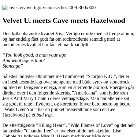
Velvet U. meets Cave meets Hazelwood
Den københavnske kvartet Viva Vertigo er ude med sit tredje album,
og har endelig fået godt fat om rockrødderne samtidig med at
melodiernes kvalitet har fået et mærkbart løft.
“You look good, a man your age
And what age is that?
Stoneage”
Således indledes albummet med nummeret “Scorpio K.O.”, der er
en hæsblæsende jagt over stepperne med både syre- og stonerrock
og med en fængende energi, som en snerrende
hot rod
. Energien går
direkte over i den følgende skæring ”Americana”, som lyder som
Jesus And Mary Chain i deres velmagtsdage. Man har allerede sat
sig godt til rette i flyderen, og køreturen bliver bare bedre og bedre.
”Walk Over You” har en punket tresserattitude som en Lee
Hazelwood på et
bad trip
.
De efterfølgende ”Killing Heart”, ”Wild Flames of Love” og det helt
fantastiske ”Chandra Lee” er nydelser af de helt sjældne. Lise
Cabble fra tidligere Miss B. Haven medvirker både som