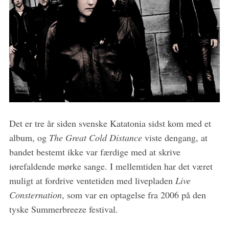
Det er tre år siden svenske Katatonia sidst kom med et
album, og
The Great Cold Distance
viste dengang, at
S
e
bandet bestemt ikke var færdige med at skrive
a
iørefaldende mørke sange. I mellemtiden har det været
r
muligt at fordrive ventetiden med livepladen
Live
c
Consternation
, som var en optagelse fra 2006 på den
h
f
tyske Summerbreeze festival.
o