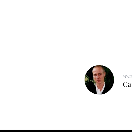
Writ
Ca