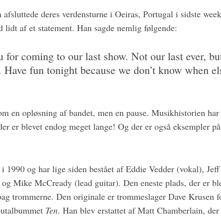
 afsluttede deres verdensturne i Oeiras, Portugal i sidste we
 lidt af et statement. Han sagde nemlig følgende:
for coming to our last show. Not our last ever, but
. Have fun tonight because we don’t know when el
e om en opløsning af bandet, men en pause. Musikhistorien har
der er blevet endog meget lange! Og der er også eksempler på
i 1990 og har lige siden bestået af Eddie Vedder (vokal), Jef
og Mike McCready (lead guitar). Den eneste plads, der er blev
 bag trommerne. Den originale er trommeslager Dave Krusen fo
ebutalbummet
Ten
. Han blev erstattet af Matt Chamberlain, der