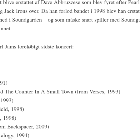
t blive erstattet af Dave Abbruzzese som blev fyret efter Pear
g Jack Irons over. Da han forlod bandet i 1998 blev han ersta
e med i Soundgarden – og som måske snart spiller med Soundg
annet.
arl Jams foreløbigt sidste koncert:
991)
 The Counter In A Small Town (from Verses, 1993)
 1993)
ield, 1998)
, 1998)
om Backspacer, 2009)
alogy, 1994)