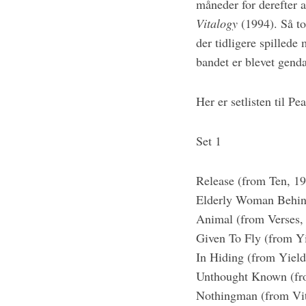
måneder for derefter a
S
Vitalogy
(1994). Så to
e
der tidligere spilled
a
r
bandet er blevet gend
c
h
Her er setlisten til Pe
f
o
r
Set 1
:
Release (from Ten, 1
Elderly Woman Behind
Animal (from Verses,
Given To Fly (from Y
In Hiding (from Yield
Unthought Known (fr
Nothingman (from Vit