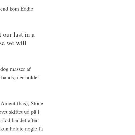
ekend kom Eddie
 our last in a
se we will
 dog masser af
 bands, der holder
f Ament (bas), Stone
et skiftet ud på i
rlod bandet efter
 kun holdte nogle få