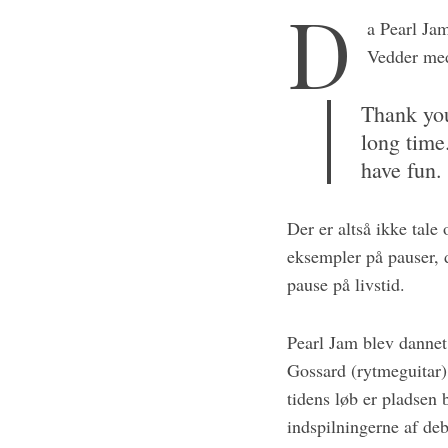
D
a Pearl Jam
Vedder med
Thank you 
long time
have fun.
Der er altså ikke tal
eksempler på pauser, 
pause på livstid.
Pearl Jam blev dannet 
Gossard (rytmeguitar) 
tidens løb er pladsen
indspilningerne af d