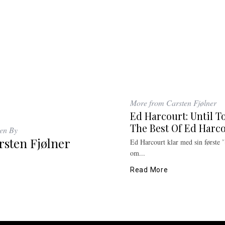
More from Carsten Fjølner
Ed Harcourt: Until 
The Best Of Ed Harc
ten By
rsten Fjølner
Ed Harcourt klar med sin første ’
om...
Read More