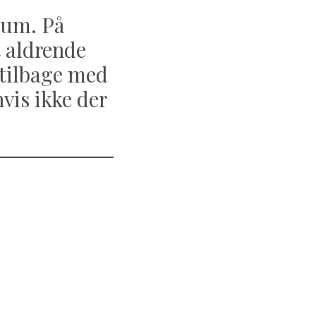
bum. På
t aldrende
 tilbage med
hvis ikke der