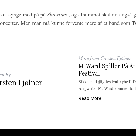
ge at synge med på på
Showtime
, og albummet skal nok også g
ncerter. Men man må kunne forvente mere af et band som Tv
More from Carsten Fjølner
M. Ward Spiller På Å
Festival
ten By
rsten Fjølner
Sikke en dejlig festival-nyhed! 
songwriter M. Ward kommer forb
Read More