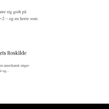
øre sig godt på
-2 – og en herre som
rets Roskilde
Den amerikansk singer-
i og...