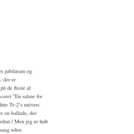
års jubilæum og
, der er
å de fleste af
ceret ”En salme for
øre Tv-2’s univers
r en ballade, der
rdan / Men jeg er født
ssang uden