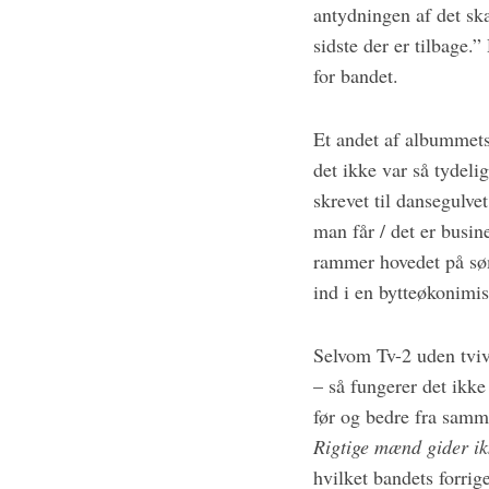
antydningen af det sk
sidste der er tilbage.
for bandet.
Et andet af albummets
det ikke var så tydeli
skrevet til dansegulve
man får / det er busi
rammer hovedet på søm
ind i en bytteøkonimis
Selvom Tv-2 uden tvivl
– så fungerer det ikke
før og bedre fra samm
Rigtige mænd gider ik
hvilket bandets forri