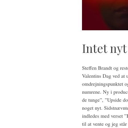
S
e
a
r
Intet nyt
c
h
f
Steffen Brandt og rest
o
r
Valentins Dag ved at 
:
omdrejningspunktet og
numrene. Ny i produce
de tunge”, ”Upside do
noget nyt. Sidstnævnt
indledes med verset ”
til at vente og jeg s