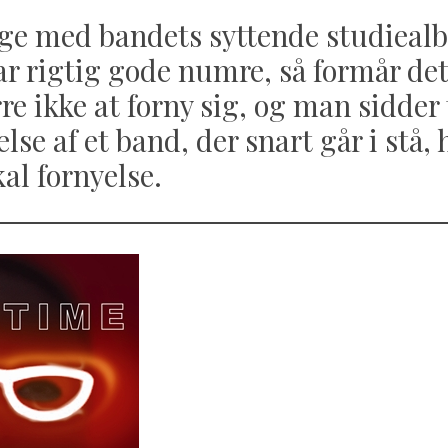
bage med bandets syttende studieal
par rigtig gode numre, så formår de
e ikke at forny sig, og man sidder
se af et band, der snart går i stå, 
kal fornyelse.