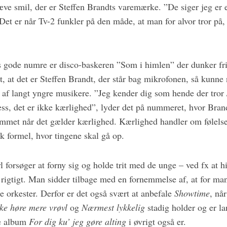
æve smil, der er Steffen Brandts varemærke. ”De siger jeg er
” Det er når Tv-2 funkler på den måde, at man for alvor tror på,
 gode numre er disco-baskeren ”Som i himlen” der dunker fri
gt, at det er Steffen Brandt, der står bag mikrofonen, så kun
t af langt yngre musikere. ”Jeg kender dig som hende der tror /
ness, det er ikke kærlighed”, lyder det på nummeret, hvor Bra
met når det gælder kærlighed. Kærlighed handler om følelse
k formel, hvor tingene skal gå op.
 forsøger at forny sig og holde trit med de unge – ved fx at 
 rigtigt. Man sidder tilbage med en fornemmelse af, at for ma
e orkester. Derfor er det også svært at anbefale
Showtime
, nå
ke høre mere vrøvl
og
Nærmest lykkelig
stadig holder og er l
ge album
For dig ku’ jeg gøre alting
i øvrigt også er.