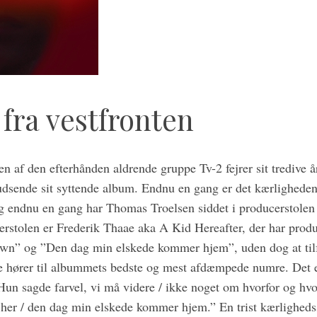
 fra vestfronten
en af den efterhånden aldrende gruppe Tv-2 fejrer sit tredive 
udsende sit syttende album. Endnu en gang er det kærligheden
 endnu en gang har Thomas Troelsen siddet i producerstolen p
rstolen er Frederik Thaae aka A Kid Hereafter, der har produ
wn” og ”Den dag min elskede kommer hjem”, uden dog at tilf
e hører til albummets bedste og mest afdæmpede numre. Det e
Hun sagde farvel, vi må videre / ikke noget om hvorfor og hvo
tår her / den dag min elskede kommer hjem.” En trist kærlighed