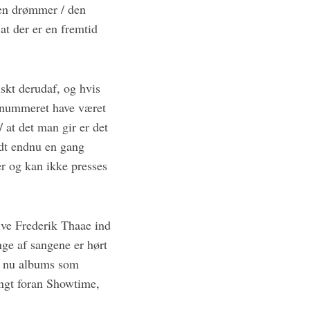
 en drømmer / den
 at der er en fremtid
skt derudaf, og hvis
ne nummeret have været
 at det man gir er det
ndt endnu en gang
r og kan ikke presses
hive Frederik Thaae ind
nge af sangene er hørt
r nu albums som
angt foran Showtime,