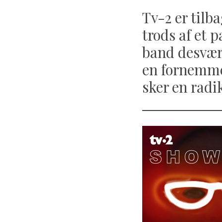
Tv-2 er til
trods af et 
band desværr
en fornemmel
sker en radi