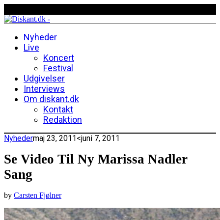
Nyheder
Live
Koncert
Festival
Udgivelser
Interviews
Om diskant.dk
Kontakt
Redaktion
Nyheder
maj 23, 2011
<juni 7, 2011
Se Video Til Ny Marissa Nadler
Sang
by
Carsten Fjølner