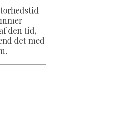
storhedstid
kommer
af den tid,
 end det med
m.