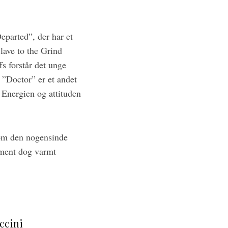
eparted”, der har et
lave to the Grind
s forstår det unge
 ”Doctor” er et andet
 Energien og attituden
 om den nogensinde
tment dog varmt
ccini