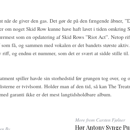
t når de giver den gas. Det gør de på den fængende åbner, ”D
der om noget Skid Row kunne have haft lavet i tiden omkring S
nærmest som en opdatering af Skid Rows ”Riot Act”. Netop riff
f som få, og sammen med vokalen er det bandets største aktiv.
iff, og endnu et nummer, som det er svært at sidde stille til.
tment spiller havde sin storhedstid før grungen tog over, og
listerne er tvivlsomt. Holder man af den tid, så kan The Trea
med garanti ikke er det mest langtidsholdbare album.
More from Carsten Fjølner
Hør Antony Synge Pu
ten By