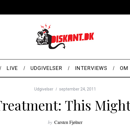
LIVE
UDGIVELSER
INTERVIEWS
OM 
Udgivelser
september 24, 2011
reatment: This Might
by
Carsten Fjølner