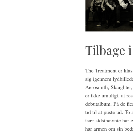
a
r
c
h
f
o
r
Tilbage 
:
The Treatment er klas
sig igennem lydbilled
Aerosmith, Slaughter,
er ikke umuligt, at r
debutalbum. På de fle
tid til at puste ud. 
især sidstnævnte har 
har armen om sin bed