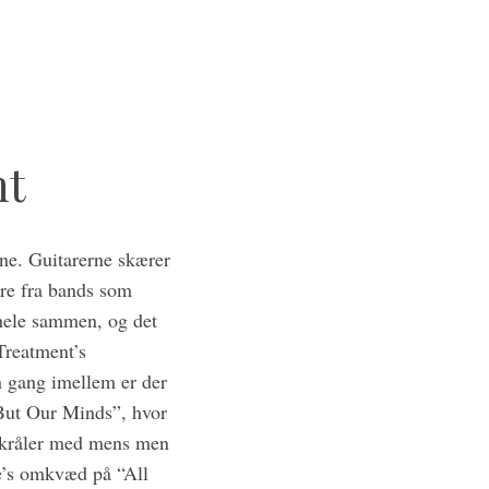
nt
rne. Guitarerne skærer
mre fra bands som
hele sammen, og det
Treatment’s
n gang imellem er der
 But Our Minds”, hvor
 skråler med mens men
e’s omkvæd på “All