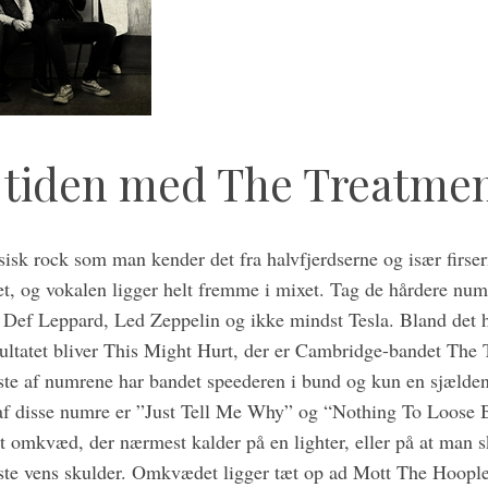
i tiden med The Treatme
sisk rock som man kender det fra halvfjerdserne og især firse
et, og vokalen ligger helt fremme i mixet. Tag de hårdere nu
 Def Leppard, Led Zeppelin og ikke mindst Tesla. Bland det 
esultatet bliver This Might Hurt, der er Cambridge-bandet The 
ste af numrene har bandet speederen i bund og kun en sjælde
To af disse numre er ”Just Tell Me Why” og “Nothing To Loose
et omkvæd, der nærmest kalder på en lighter, eller på at man
ste vens skulder. Omkvædet ligger tæt op ad Mott The Hoopl