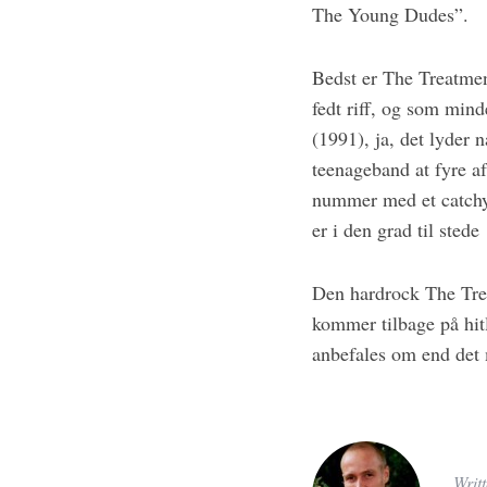
The Young Dudes”.
Bedst er The Treatmen
fedt riff, og som min
(1991), ja, det lyder 
teenageband at fyre a
nummer med et catchy r
er i den grad til stede
Den hardrock The Trea
kommer tilbage på hit
anbefales om end det 
Writ