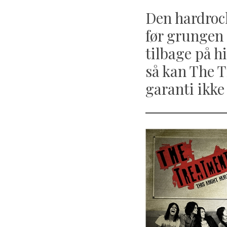
Den hardrock
før grungen
tilbage på h
så kan The 
garanti ikke
S
e