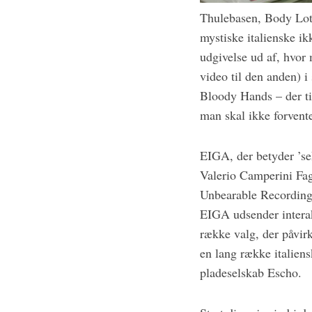
e
Thulebasen, Body Lot
a
mystiske italienske 
r
c
udgivelse ud af, hvor
h
video til den anden) 
f
Bloody Hands – der t
o
man skal ikke forvente 
r
:
EIGA, der betyder ’sek
Valerio Camperini Fag
Unbearable Recordings
EIGA udsender interak
række valg, der påvir
en lang række italien
pladeselskab Escho.