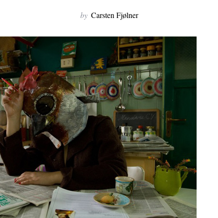
by
Carsten Fjølner