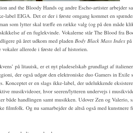
ion and the Bloody Hands og andre Escho-artister arbejder 
ikke-label EIGA. Det er der i første omgang kommet en spæn
 man som lytter skal træffe en række valg (og på den måde kli
i skikkelse af en fuglekvinde. Vokalerne står The Blood fra B
idligere på året udkom med pladen
Body Black Mass Index
på 
vokaler allerede i første del af historien.
vens’ på litauisk, er et nyt pladeselskab grundlagt af italien
gioni, der også udgør den elektroniske duo Gamers in Exile 
. Konceptet er en slags ikke-label, der udelukkende eksister
tive musikvideoer, hvor seeren/lytteren undervejs i musikvide
ker både handlingen samt musikken. Udover Zen og Valerio, s
ske filmfolk. Og nu samarbejder de altså også med kunstnere f