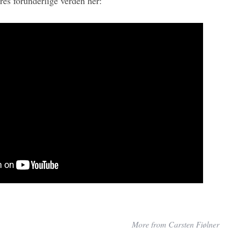
eres forunderlige verden her:
More from Carsten Fjølner