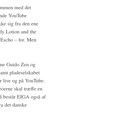
sammen med det
dende YouTube
kke sig fra den ene
ody Lotion and the
Escho – for. Men
erne Guido Zen og
samt pladeselskabet
er live og på YouTube.
oerne skal træffe en
å består EIGA også af
ra det danske