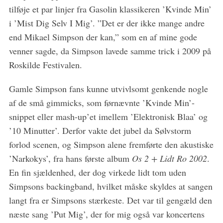
tilføje et par linjer fra Gasolin klassikeren ’Kvinde Min’
i ’Mist Dig Selv I Mig’. ”Det er der ikke mange andre
end Mikael Simpson der kan,” som en af mine gode
venner sagde, da Simpson lavede samme trick i 2009 på
Roskilde Festivalen.
Gamle Simpson fans kunne utvivlsomt genkende nogle
af de små gimmicks, som førnævnte ’Kvinde Min’-
snippet eller mash-up’et imellem ’Elektronisk Blaa’ og
’10 Minutter’. Derfor vakte det jubel da Sølvstorm
forlod scenen, og Simpson alene fremførte den akustiske
’Narkokys’, fra hans første album
Os 2 + Lidt Ro 2002
.
En fin sjældenhed, der dog virkede lidt tom uden
Simpsons backingband, hvilket måske skyldes at sangen
langt fra er Simpsons stærkeste. Det var til gengæld den
næste sang ’Put Mig’, der for mig også var koncertens