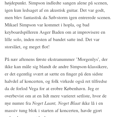
højdepunkt. Simpson indledte sangen alene på scenen,
igen kun ledsaget af en akustisk guitar. Det var godt,
men blev fantastisk da Sølvstorm igen entrerede scenen.
Mikael Simpson var kommet i hopla, og bad
keyboardspilleren Asger Baden om at improvisere en
lille solo, inden resten af bandet satte ind. Det var
storslået, og meget flot!
På nær aftenens første ekstranummer ’Morgenlys’, der
ikke kan måle sig blandt de andre Simpson-klassikere,
er det egentlig svært at sætte en finger på den sidste
halvdel af koncerten, og folk virkede også ret tilfredse
da de forlod Vega for at erobre København. Jeg er
overbevist om at en lidt mere varieret setliste, hvor de
nye numre fra
Noget Laant, Noget Blaat
ikke lå i en
massiv tung blok i starten af koncerten, havde gjort