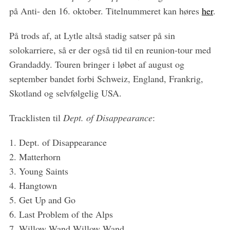
på Anti- den 16. oktober. Titelnummeret kan høres
her
.
S
e
a
På trods af, at Lytle altså stadig satser på sin
r
solokarriere, så er der også tid til en reunion-tour med
c
Grandaddy. Touren bringer i løbet af august og
h
september bandet forbi Schweiz, England, Frankrig,
f
o
Skotland og selvfølgelig USA.
r
:
Tracklisten til
Dept. of Disappearance
:
1. Dept. of Disappearance
2. Matterhorn
3. Young Saints
4. Hangtown
5. Get Up and Go
6. Last Problem of the Alps
7. Willow Wand Willow Wand