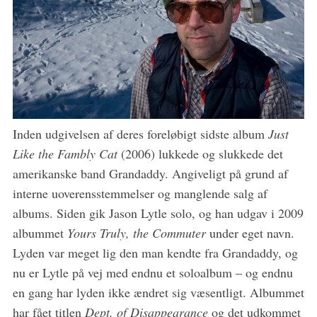
Inden udgivelsen af deres foreløbigt sidste album
Just
Like the Fambly Cat
(2006) lukkede og slukkede det
amerikanske band Grandaddy. Angiveligt på grund af
interne uoverensstemmelser og manglende salg af
albums. Siden gik Jason Lytle solo, og han udgav i 2009
albummet
Yours Truly, the Commuter
under eget navn.
Lyden var meget lig den man kendte fra Grandaddy, og
nu er Lytle på vej med endnu et soloalbum – og endnu
en gang har lyden ikke ændret sig væsentligt. Albummet
har fået titlen
Dept. of Disappearance
og det udkommet