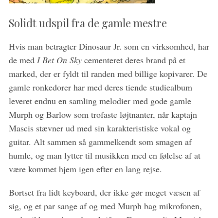
Solidt udspil fra de gamle mestre
Hvis man betragter Dinosaur Jr. som en virksomhed, har
S
de med
I Bet On Sky
cementeret deres brand på et
e
a
marked, der er fyldt til randen med billige kopivarer. De
r
gamle ronkedorer har med deres tiende studiealbum
c
leveret endnu en samling melodier med gode gamle
h
Murph og Barlow som trofaste løjtnanter, når kaptajn
f
o
Mascis stævner ud med sin karakteristiske vokal og
r
guitar. Alt sammen så gammelkendt som smagen af
:
humle, og man lytter til musikken med en følelse af at
være kommet hjem igen efter en lang rejse.
Bortset fra lidt keyboard, der ikke gør meget væsen af
sig, og et par sange af og med Murph bag mikrofonen,