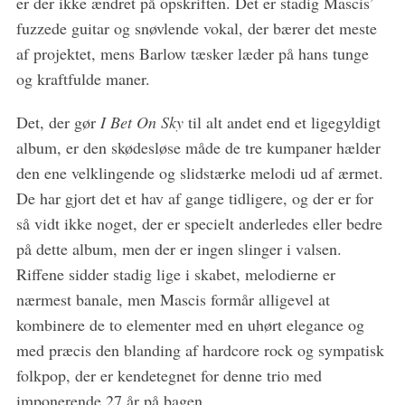
er der ikke ændret på opskriften. Det er stadig Mascis’
fuzzede guitar og snøvlende vokal, der bærer det meste
af projektet, mens Barlow tæsker læder på hans tunge
og kraftfulde maner.
Det, der gør
I Bet On Sky
til alt andet end et ligegyldigt
album, er den skødesløse måde de tre kumpaner hælder
den ene velklingende og slidstærke melodi ud af ærmet.
De har gjort det et hav af gange tidligere, og der er for
så vidt ikke noget, der er specielt anderledes eller bedre
på dette album, men der er ingen slinger i valsen.
Riffene sidder stadig lige i skabet, melodierne er
nærmest banale, men Mascis formår alligevel at
kombinere de to elementer med en uhørt elegance og
med præcis den blanding af hardcore rock og sympatisk
folkpop, der er kendetegnet for denne trio med
imponerende 27 år på bagen.