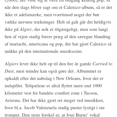
når den slags bliver sagt om et Calexico-album, så er det
ikke et adelsmærke, men tværtimod noget der bør
vække nervøse trækninger. Helt så galt går det heldigvis
ikke på
Algier
, der nok er tilgængeligt, men som langt
hen af vejen stadig bærer præg af den særegne blanding
af mariachi, americana og pop, der har gjort Calexico så
unikke på den internationale musikscene.
Algiers
lever ikke helt op til den fire år gamle
Carried to
Dust
, men mindre kan også gøre det. Albummet er
opkaldt efter det nabolag i New Orleans, hvor det er
indspillet. Teltpælene er altså flyttet mere end 1000
kilometer vest for bandets comfort zone i Tucson,
Arizona. Det har ikke gjort ret meget ved musikken,
hvor bl.a. Jacob Valenzuela stadig puster lystigt i sin
trompet. Den store forskel er, at Joye Burns’ vokal