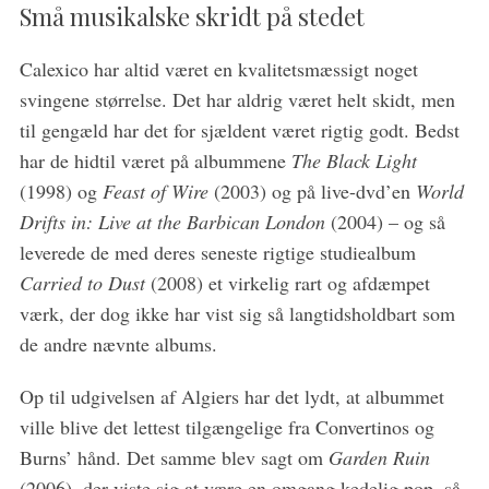
Små musikalske skridt på stedet
Calexico har altid været en kvalitetsmæssigt noget
svingene størrelse. Det har aldrig været helt skidt, men
til gengæld har det for sjældent været rigtig godt. Bedst
har de hidtil været på albummene
The Black Light
(1998) og
Feast of Wire
(2003) og på live-dvd’en
World
S
Drifts in: Live at the Barbican London
(2004) – og så
e
leverede de med deres seneste rigtige studiealbum
a
Carried to Dust
(2008) et virkelig rart og afdæmpet
r
c
værk, der dog ikke har vist sig så langtidsholdbart som
h
de andre nævnte albums.
f
o
Op til udgivelsen af Algiers har det lydt, at albummet
r
ville blive det lettest tilgængelige fra Convertinos og
:
Burns’ hånd. Det samme blev sagt om
Garden Ruin
(2006), der viste sig at være en omgang kedelig pop, så