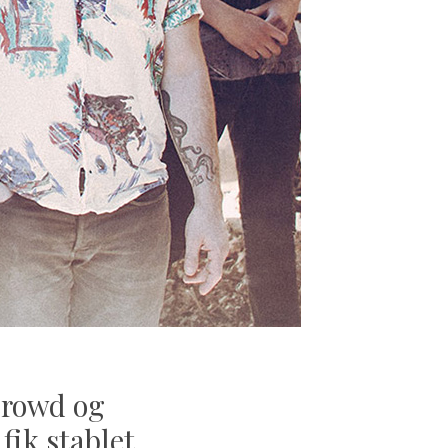
crowd og
fik stablet