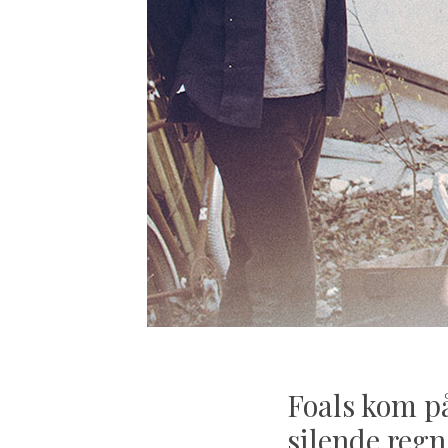
Foals kom p
S
silende regn
e