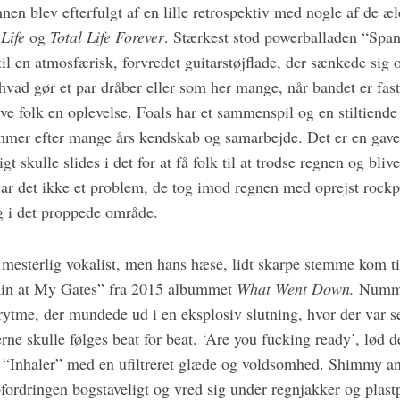
nen blev efterfulgt af en lille retrospektiv med nogle af de æ
 Life
og
Total Life Forever
. Stærkest stod powerballaden “Span
il en atmosfærisk, forvredet guitarstøjflade, der sænkede sig
hvad gør et par dråber eller som her mange, når bandet er fast 
give folk en oplevelse. Foals har et sammenspil og en stiltie
mmer efter mange års kendskab og samarbejde. Det er en gave
gt skulle slides i det for at få folk til at trodse regnen og bliv
 var det ikke et problem, de tog imod regnen med oprejst rock
i det proppede område.
 mesterlig vokalist, men hans hæse, lidt skarpe stemme kom ti
in at My Gates” fra 2015 albummet
What Went Down.
Numme
rytme, der mundede ud i en eksplosiv slutning, hvor der var se
rne skulle følges beat for beat. ‘Are you fucking ready’, lød d
r “Inhaler” med en ufiltreret glæde og voldsomhed. Shimmy an
fordringen bogstaveligt og vred sig under regnjakker og plast