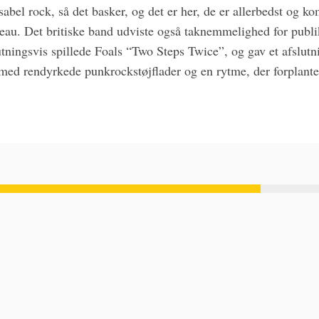
sabel rock, så det basker, og det er her, de er allerbedst og k
veau. Det britiske band udviste også taknemmelighed for pub
lutningsvis spillede Foals “Two Steps Twice”, og gav et afslu
ed rendyrkede punkrockstøjflader og en rytme, der forplante