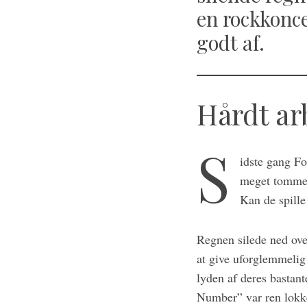
a
en rockkonce
r
c
godt af.
h
f
o
r
Hårdt ar
:
S
idste gang Fo
meget tomme 
Kan de spille
Regnen silede ned ove
at give uforglemmelig
lyden af deres bastan
Number” var ren lokke