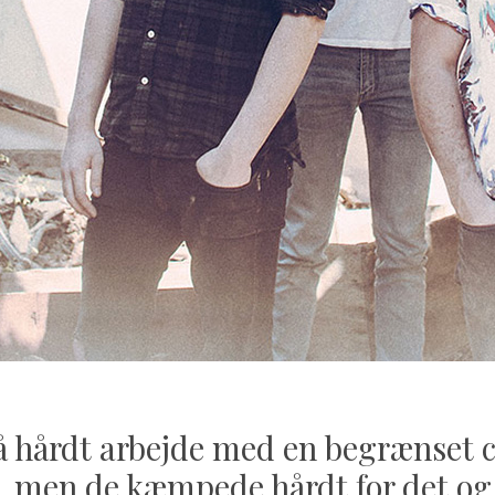
å hårdt arbejde med en begrænset 
, men de kæmpede hårdt for det og 