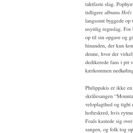
taktfaste slag. Pophym
tidligere albums
Holy
langsomt byggede op t
usynlig regnslag. For 
op til sin opgave og 
hinanden, der kun ko
denne, hvor der virkeli
dedikerede fans i pit
kærkommen nedkøling 
Philippakis er ikke en
skrålesangen “Mounta
veloplagthed og tight 
hofteskred, hvis rytme
Foals kastede sig ove
sangen, og folk tog op