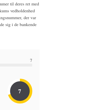
ommer til deres ret med
likums vedholdenhed
tningsnummer, der var
de sig i de bankende
7
7