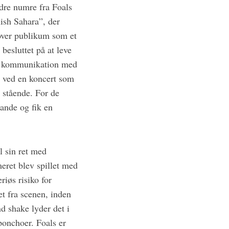
ldre numre fra Foals
ish Sahara”, der
 over publikum som et
besluttet på at leve
nde kommunikation med
 ved en koncert som
e stående. For de
pande og fik en
l sin ret med
ret blev spillet med
riøs risiko for
et fra scenen, inden
d shake lyder det i
ponchoer. Foals er