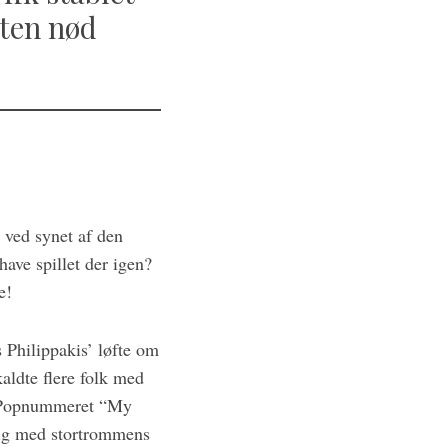
tten nød
 ved synet af den
ave spillet der igen?
e!
 Philippakis’ løfte om
aldte flere folk med
e. Popnummeret “My
sig med stortrommens