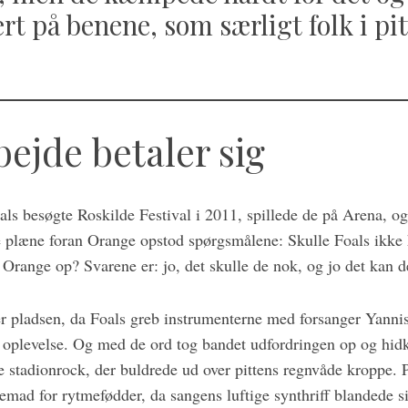
rt på benene, som særligt folk i pi
bejde betaler sig
als besøgte Roskilde Festival i 2011, spillede de på Arena, og
plæne foran Orange opstod spørgsmålene: Skulle Foals ikke h
 Orange op? Svarene er: jo, det skulle de nok, og jo det kan d
r pladsen, da Foals greb instrumenterne med forsanger Yannis
 oplevelse. Og med de ord tog bandet udfordringen op og hidk
te stadionrock, der buldrede ud over pittens regnvåde kropp
mad for rytmefødder, da sangens luftige synthriff blandede 