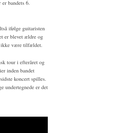
r er bandets 6.
så ifølge guitaristen
t er blevet ældre og
 ikke være tilfældet.
k tour i efteråret og
rier inden bandet
sidste koncert spilles.
ge undertegnede er det