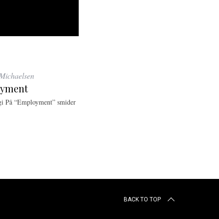
Michaelsen
oyment
rgi På “Employment” smider
BACK TO TOP