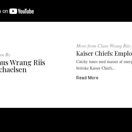
More from Claus Wrang Riis 
Kaiser Chiefs: Empl
ten By
aus Wrang Riis
Catchy tunes med masser af ene
chaelsen
britiske Kaiser Chiefs...
Read More