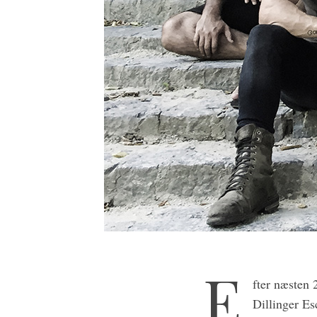
E
fter næsten 
Dillinger Es
S