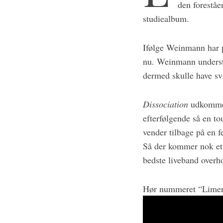
den foreståe
e
a
studiealbum.
r
c
Ifølge Weinmann har pl
h
f
nu. Weinmann understr
o
dermed skulle have svæ
r
:
Dissociation
udkommer 
efterfølgende så en tou
vender tilbage på en fe
Så der kommer nok et 
bedste liveband overh
Hør nummeret “Limer