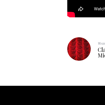
Writ
Cl
Mi