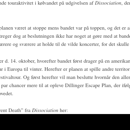
nde touraktivitet i kølvandet på udgivelsen af
Dissociation
, de
anen været at stoppe mens bandet var på toppen, og det er alt
eger dog at beslutningen ikke har noget at gøre med at bande
rere og sværere at holde til de vilde koncerter, for det skulle
d. 14. oktober, hvorefter bandet først drager på en amerikans
r i Europa til vinter. Herefter er planen at spille andre territo
stivaltour. Og først herefter vil man beslutte hvornår den aller
par chancer mere til at opleve Dillinger Escape Plan, der iføl
ovedet.
ent Death” fra
Dissociation
her: