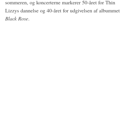
sommeren, og koncerterne markerer 50-året for Thin
e
Lizzys dannelse og 40-året for udgivelsen af albummet
a
r
Black Rose
.
c
h
f
o
r
: