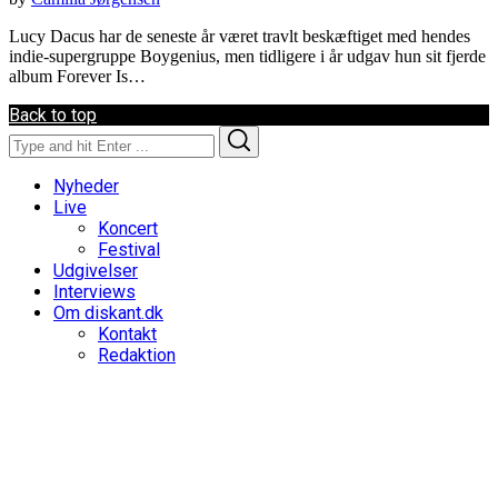
Lucy Dacus har de seneste år været travlt beskæftiget med hendes
indie-supergruppe Boygenius, men tidligere i år udgav hun sit fjerde
album Forever Is…
Back to top
Search
Search
for:
Nyheder
Live
Koncert
Festival
Udgivelser
Interviews
Om diskant.dk
Kontakt
Redaktion