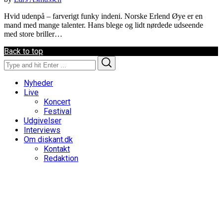
Hvid udenpå – farverigt funky indeni. Norske Erlend Øye er en
mand med mange talenter. Hans blege og lidt nørdede udseende
med store briller…
Back to top
Search
Search
for:
Nyheder
Live
Koncert
Festival
Udgivelser
Interviews
Om diskant.dk
Kontakt
Redaktion