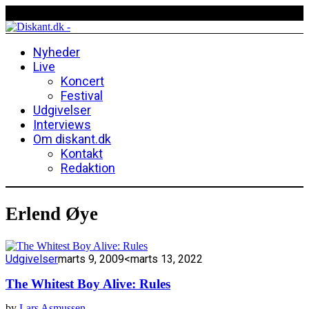
Nyheder
Live
Koncert
Festival
Udgivelser
Interviews
Om diskant.dk
Kontakt
Redaktion
Erlend Øye
Udgivelser
marts 9, 2009
<marts 13, 2022
The Whitest Boy Alive: Rules
by
Lars Asmussen