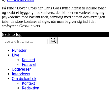
På Pine / Dover Cross har Chris Goss lyttet intenst til indiske toner
og skabt et hyggeligt rockunivers, der blander en varieret omgang
psykedelika med bastant rock, samtidig med at man desværre igen
taber de store konturer af sigte, når man begiver sig ind i det
småsyrede Goss-univers.
Back to top
Search
Search
for:
Nyheder
Live
Koncert
Festival
Udgivelser
Interviews
Om diskant.dk
Kontakt
Redaktion