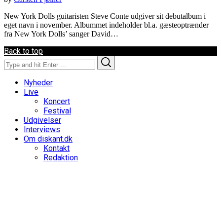
New York Dolls guitaristen Steve Conte udgiver sit debutalbum i
eget navn i november. Albummet indeholder bl.a. gæsteoptrænder
fra New York Dolls’ sanger David…
Back to top
Search
Search
for:
Nyheder
Live
Koncert
Festival
Udgivelser
Interviews
Om diskant.dk
Kontakt
Redaktion