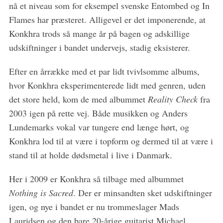
nå et niveau som for eksempel svenske Entombed og In
Flames har præsteret. Alligevel er det imponerende, at
Konkhra trods så mange år på bagen og adskillige
udskiftninger i bandet undervejs, stadig eksisterer.
Efter en årrække med et par lidt tvivlsomme albums,
S
hvor Konkhra eksperimenterede lidt med genren, uden
e
det store held, kom de med albummet
Reality Check
fra
a
2003 igen på rette vej. Både musikken og Anders
r
c
Lundemarks vokal var tungere end længe hørt, og
h
Konkhra lod til at være i topform og dermed til at være i
f
stand til at holde dødsmetal i live i Danmark.
o
r
Her i 2009 er Konkhra så tilbage med albummet
:
Nothing is Sacred
. Der er minsandten sket udskiftninger
igen, og nye i bandet er nu trommeslager Mads
Lauridsen og den bare 20-årige guitarist Michael