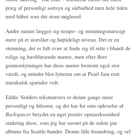
f
præg af personligt sortsyn og sårbarhed men hele tiden
o
med håbet som det store nøgleord.
r
:
Andre numre lægger sig tempo- og stemningsmæssigt
mere på et storslået og højtideligt niveau. Det er en
stemning, det er lidt svær at finde sig til rette i blandt de
rolige og hæsblæsende numre, men efter flere
gennemlytninger har disse numre bestemt også stor
værdi, og minder blot lytteren om at Pearl Jam rent
musikalsk spænder vidt.
Eddie Vedders tekstunivers er denne gange mere
personligt og følsomt, og det har for min oplevelse af
Backspacer
betydet en øget positiv opmærksomhed
omkring disse, som jeg har savnet på de sidste par
albums fra Seattle-bandet. Denne lille forandring, og vel