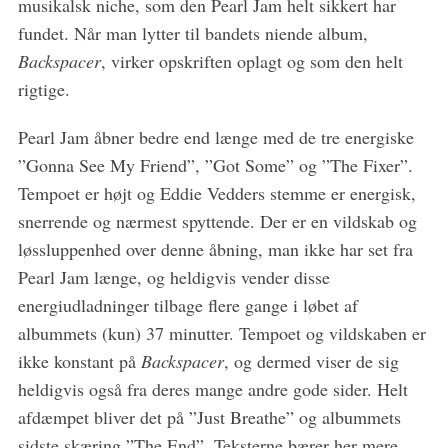
musikalsk niche, som den Pearl Jam helt sikkert har
fundet. Når man lytter til bandets niende album,
Backspacer
, virker opskriften oplagt og som den helt
rigtige.
Pearl Jam åbner bedre end længe med de tre energiske
”Gonna See My Friend”, ”Got Some” og ”The Fixer”.
Tempoet er højt og Eddie Vedders stemme er energisk,
snerrende og nærmest spyttende. Der er en vildskab og
løssluppenhed over denne åbning, man ikke har set fra
Pearl Jam længe, og heldigvis vender disse
energiudladninger tilbage flere gange i løbet af
S
albummets (kun) 37 minutter. Tempoet og vildskaben er
e
ikke konstant på
Backspacer
, og dermed viser de sig
a
heldigvis også fra deres mange andre gode sider. Helt
r
c
afdæmpet bliver det på ”Just Breathe” og albummets
h
sidste skæring ”The End”. Teksterne bærer her mere