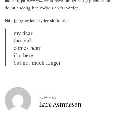
lader til på
Backspacer
at have fundet ro og plads til, at
de nu endelig kan rocke i en fri verden.
Nåh ja og ordene lyder slutteligt:
my dear
the end
comes near
i’m here
but not much longer
Written By
Lars Asmussen