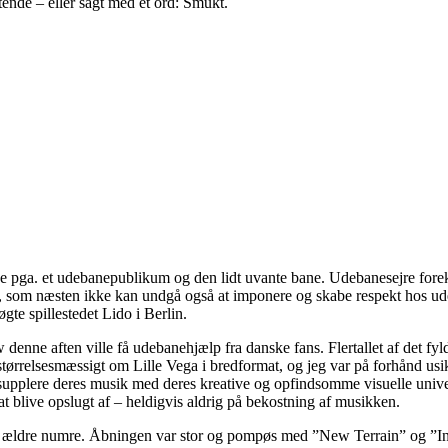
tende – eller sagt med ét ord: Smukt.
pe pga. et udebanepublikum og den lidt uvante bane. Udebanesejre for
, som næsten ikke kan undgå også at imponere og skabe respekt hos ude
te spillestedet Lido i Berlin.
w denne aften ville få udebanehjælp fra danske fans. Flertallet af det f
størrelsesmæssigt om Lille Vega i bredformat, og jeg var på forhånd 
upplere deres musik med deres kreative og opfindsomme visuelle univers
at blive opslugt af – heldigvis aldrig på bekostning af musikken.
og ældre numre. Åbningen var stor og pompøs med ”New Terrain” og ”Int