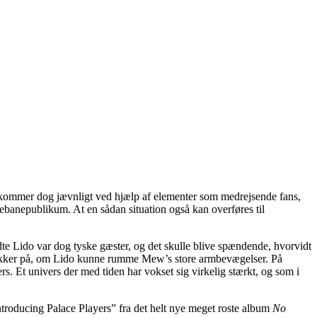
ekommer dog jævnligt ved hjælp af elementer som medrejsende fans,
banepublikum. At en sådan situation også kan overføres til
yldte Lido var dog tyske gæster, og det skulle blive spændende, hvorvidt
usikker på, om Lido kunne rumme Mew’s store armbevægelser. På
. Et univers der med tiden har vokset sig virkelig stærkt, og som i
roducing Palace Players” fra det helt nye meget roste album
No