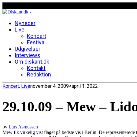
Nyheder
Live
Koncert
Festival
Udgivelser
Interviews
Om diskant.dk
Kontakt
Redaktion
Koncert
,
Live
november 4, 2009
<april 1, 2022
29.10.09 – Mew – Lido
by
Lars Asmussen
Mew fik virkelig vist flaget på bedste vis i Berlin. De repræsentered