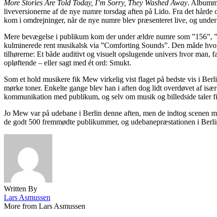
More Stories Are Told Today, I’m Sorry, They Washed Away
. Albumme
liveversionerne af de nye numre torsdag aften på Lido. Fra det hård
kom i omdrejninger, når de nye numre blev præsenteret live, og unde
Mere bevægelse i publikum kom der under ældre numre som ”156”, ”Am
kulminerede rent musikalsk via ”Comforting Sounds”. Den måde hvorpå
tilhørerne: Et både auditivt og visuelt opslugende univers hvor man, 
opløftende – eller sagt med ét ord: Smukt.
Som et hold musikere fik Mew virkelig vist flaget på bedste vis i Berl
mørke toner. Enkelte gange blev han i aften dog lidt overdøvet af isæ
kommunikation med publikum, og selv om musik og billedside taler f
Jo Mew var på udebane i Berlin denne aften, men de indtog scenen med
de godt 500 fremmødte publikummer, og udebanepræstationen i Berlin 
Written By
Lars Asmussen
More from Lars Asmussen