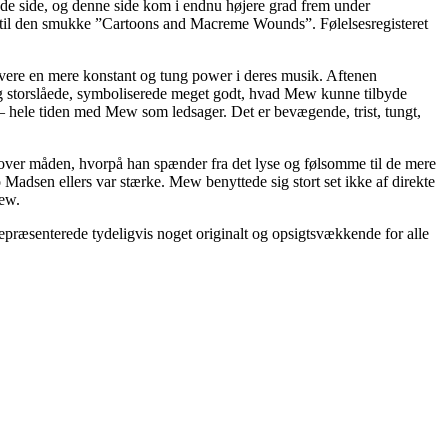
de side, og denne side kom i endnu højere grad frem under
h” til den smukke ”Cartoons and Macreme Wounds”. Følelsesregisteret
ere en mere konstant og tung power i deres musik. Aftenen
og storslåede, symboliserede meget godt, hvad Mew kunne tilbyde
 – hele tiden med Mew som ledsager. Det er bevægende, trist, tungt,
et over måden, hvorpå han spænder fra det lyse og følsomme til de mere
Madsen ellers var stærke. Mew benyttede sig stort set ikke af direkte
Mew.
præsenterede tydeligvis noget originalt og opsigtsvækkende for alle