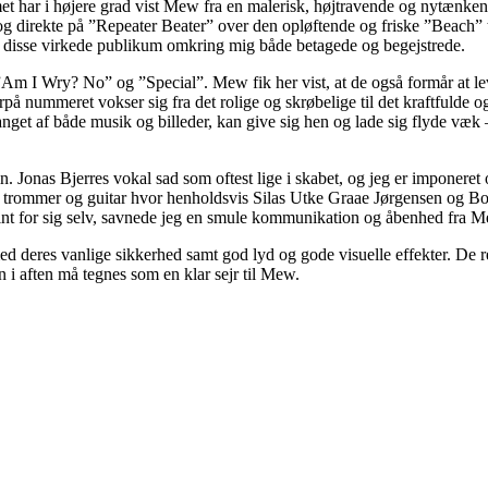
t har i højere grad vist Mew fra en malerisk, højtravende og nytænken
e og direkte på ”Repeater Beater” over den opløftende og friske ”Beac
r disse virkede publikum omkring mig både betagede og begejstrede.
 I Wry? No” og ”Special”. Mew fik her vist, at de også formår at lev
 nummeret vokser sig fra det rolige og skrøbelige til det kraftfulde 
fanget af både musik og billeder, kan give sig hen og lade sig flyde væk
in. Jonas Bjerres vokal sad som oftest lige i skabet, og jeg er imponer
r trommer og guitar hvor henholdsvis Silas Utke Graae Jørgensen og Bo 
int for sig selv, savnede jeg en smule kommunikation og åbenhed fra 
 deres vanlige sikkerhed samt god lyd og gode visuelle effekter. De re
i aften må tegnes som en klar sejr til Mew.