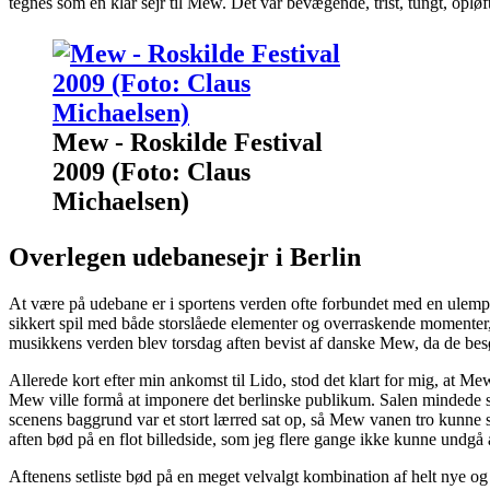
tegnes som en klar sejr til Mew. Det var bevægende, trist, tungt, opløf
Mew - Roskilde Festival
2009 (Foto: Claus
Michaelsen)
Overlegen udebanesejr i Berlin
At være på udebane er i sportens verden ofte forbundet med en ulem
sikkert spil med både storslåede elementer og overraskende momenter
musikkens verden blev torsdag aften bevist af danske Mew, da de besøg
Allerede kort efter min ankomst til Lido, stod det klart for mig, at Me
Mew ville formå at imponere det berlinske publikum. Salen mindede 
scenens baggrund var et stort lærred sat op, så Mew vanen tro kunne s
aften bød på en flot billedside, som jeg flere gange ikke kunne undgå 
Aftenens setliste bød på en meget velvalgt kombination af helt nye 