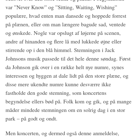
:
var ”Never Know” og ”Sitting, Waiting, Wishing”
populære, hvad enten man dansede og hoppede forrest
på plænen, eller om man længere bagude sad, ventede
og ønskede. Nogle var opslugt af løjerne på scenen,
andre af hinanden og flere lå med lukkede øjne eller
stirrende op i den blå himmel. Stemningen i Jack
Johnsons musik passede til det hele denne søndag. Først
da Johnson gik over i en række helt nye numre, synes
interessen og hyggen at dale lidt på den store plæne, og
disse mere ukendte numre kunne desværre ikke
fastholde den gode stemning, som koncertens
begyndelse ellers bød på. Folk kom og gik, og på mange
måder mindede stemningen om en solrig dag i en stor
park – på godt og ondt.
Men koncerten, og dermed også denne anmeldelse,