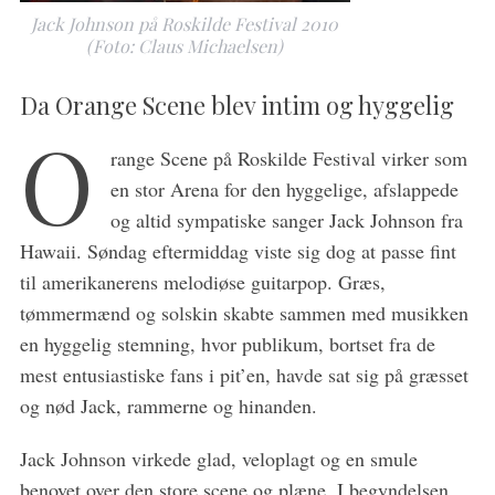
Jack Johnson på Roskilde Festival 2010
(Foto: Claus Michaelsen)
Da Orange Scene blev intim og hyggelig
O
range Scene på Roskilde Festival virker som
en stor Arena for den hyggelige, afslappede
og altid sympatiske sanger Jack Johnson fra
Hawaii. Søndag eftermiddag viste sig dog at passe fint
S
til amerikanerens melodiøse guitarpop. Græs,
e
tømmermænd og solskin skabte sammen med musikken
a
en hyggelig stemning, hvor publikum, bortset fra de
r
mest entusiastiske fans i pit’en, havde sat sig på græsset
c
h
og nød Jack, rammerne og hinanden.
f
o
Jack Johnson virkede glad, veloplagt og en smule
r
benovet over den store scene og plæne. I begyndelsen