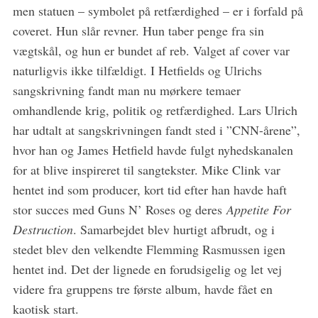
men statuen – symbolet på retfærdighed – er i forfald på
coveret. Hun slår revner. Hun taber penge fra sin
vægtskål, og hun er bundet af reb. Valget af cover var
naturligvis ikke tilfældigt. I Hetfields og Ulrichs
sangskrivning fandt man nu mørkere temaer
omhandlende krig, politik og retfærdighed. Lars Ulrich
har udtalt at sangskrivningen fandt sted i ”CNN-årene”,
hvor han og James Hetfield havde fulgt nyhedskanalen
for at blive inspireret til sangtekster. Mike Clink var
hentet ind som producer, kort tid efter han havde haft
stor succes med Guns N’ Roses og deres
Appetite For
Destruction
. Samarbejdet blev hurtigt afbrudt, og i
stedet blev den velkendte Flemming Rasmussen igen
hentet ind. Det der lignede en forudsigelig og let vej
videre fra gruppens tre første album, havde fået en
kaotisk start.