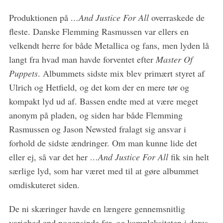
Produktionen på
…And Justice For All
overraskede de
fleste. Danske Flemming Rasmussen var ellers en
S
velkendt herre for både Metallica og fans, men lyden lå
e
langt fra hvad man havde forventet efter
Master Of
a
r
Puppets
. Albummets sidste mix blev primært styret af
c
Ulrich og Hetfield, og det kom der en mere tør og
h
kompakt lyd ud af. Bassen endte med at være meget
f
anonym på pladen, og siden har både Flemming
o
r
Rasmussen og Jason Newsted fralagt sig ansvar i
:
forhold de sidste ændringer. Om man kunne lide det
eller ej, så var det her
…And Justice For All
fik sin helt
særlige lyd, som har været med til at gøre albummet
omdiskuteret siden.
De ni skæringer havde en længere gennemsnitlig
varighed end nogensinde før, og kompleksiteten i deres