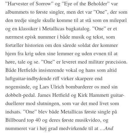
”Harvester of Sorrow” og ”Eye of the Beholder” var
albummets to første singler, men det var ”One”, der som
den tredje single skulle komme til at stå som en milepæl
og en klassiker i Metallicas bagkatalog. ”One” er et
nærmest episk nummer i både musik og tekst, som
fortæller historien om den sårede soldat der kommer
hjem fra krig uden sine lemmer og uden evnen til at
høre, tale og se. ”One” er leveret med militær præcision.
Både Hetfields insisterende vokal og hans som altid
luftguitar-indbydende riff virker skarpere end
nogensinde, og Lars Ulrich bombarderer os med sin
dobbelt-pedal. James Hetfield og Kirk Hammett guitar-
duellerer mod slutningen, som var det med livet som
indsats. ”One” blev både Metallicas første single på
Billboard top 40 og deres første musikvideo, og
nummeret var i høj grad medvirkende til at
…And