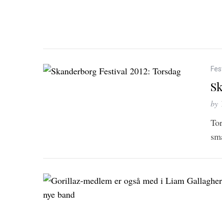
Fes
Sk
by
Tor
små