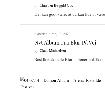
by
Christian Bøggild Otte
Det kan godt være, at du kan lide at væ
Nyheder
maj 18, 2023
Nyt Album Fra Blur På Vej
S
by
Claus Michaelsen
e
Roskilde aktuelle Blur kommer nok ikke k
a
r
c
h
f
o
r
: