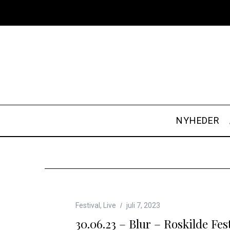
NYHEDER
8
Festival
,
Live
juli 7, 2023
30.06.23 – Blur – Roskilde Fes