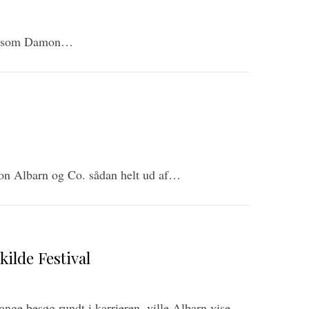
eget som Damon…
mon Albarn og Co. sådan helt ud af…
ilde Festival
ge besøg rundt i karrieren, ville Albarn vise