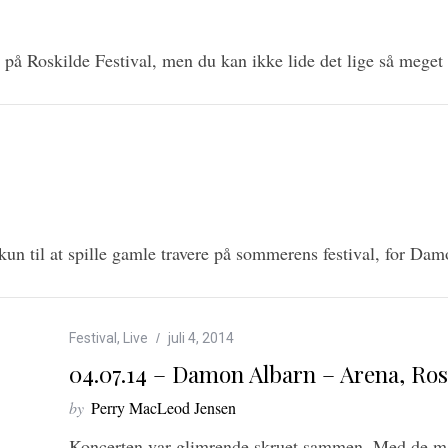
re på Roskilde Festival, men du kan ikke lide det lige så m
un til at spille gamle travere på sommerens festival, for Da
Festival
,
Live
juli 4, 2014
04.07.14 – Damon Albarn – Arena, Rosk
by
Perry MacLeod Jensen
Koncerten var glimrende skruet sammen. Med de man