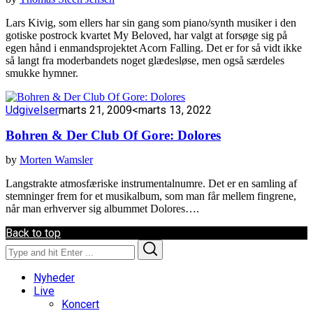
Lars Kivig, som ellers har sin gang som piano/synth musiker i den
gotiske postrock kvartet My Beloved, har valgt at forsøge sig på
egen hånd i enmandsprojektet Acorn Falling. Det er for så vidt ikke
så langt fra moderbandets noget glædesløse, men også særdeles
smukke hymner.
Udgivelser
marts 21, 2009
<marts 13, 2022
Bohren & Der Club Of Gore: Dolores
by
Morten Wamsler
Langstrakte atmosfæriske instrumentalnumre. Det er en samling af
stemninger frem for et musikalbum, som man får mellem fingrene,
når man erhverver sig albummet Dolores….
Back to top
Search
Search
for:
Nyheder
Live
Koncert