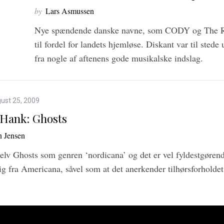
by
Lars Asmussen
Nye spændende danske navne, som CODY og The Rumo
til fordel for landets hjemløse. Diskant var til sted
fra nogle af aftenens gode musikalske indslag.
ust 25, 2009
Hank: Ghosts
 Jensen
lv Ghosts som genren ‘nordicana’ og det er vel fyldestgørend
sig fra Americana, såvel som at det anerkender tilhørsforholdet