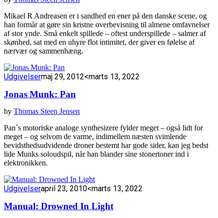
Mikael R Andreasen er i sandhed en ener på den danske scene, og
han formår at gøre sin kristne overbevisning til almene omfavnelser
af stor ynde. Små enkelt spillede – oftest underspillede – salmer af
skønhed, sat med en uhyre flot intimitet, der giver en følelse af
nærvær og sammenhæng.
Udgivelser
maj 29, 2012
<marts 13, 2022
Jonas Munk: Pan
by
Thomas Steen Jensen
Pan´s motoriske analoge synthesizere fylder meget – også lidt for
meget – og selvom de varme, indimellem næsten svimlende
bevidsthedsudvidende droner bestemt har gode sider, kan jeg bedst
lide Munks soloudspil, når han blander sine stonertoner ind i
elektronikken.
Udgivelser
april 23, 2010
<marts 13, 2022
Manual: Drowned In Light