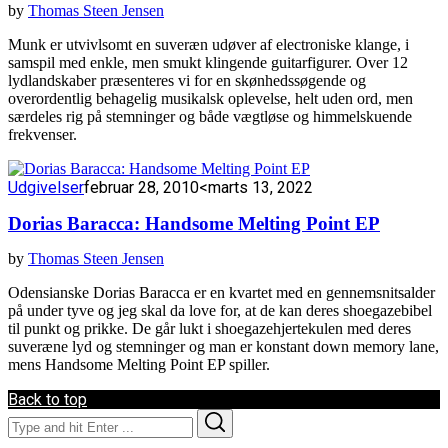
by
Thomas Steen Jensen
Munk er utvivlsomt en suveræn udøver af electroniske klange, i
samspil med enkle, men smukt klingende guitarfigurer. Over 12
lydlandskaber præsenteres vi for en skønhedssøgende og
overordentlig behagelig musikalsk oplevelse, helt uden ord, men
særdeles rig på stemninger og både vægtløse og himmelskuende
frekvenser.
Udgivelser
februar 28, 2010
<marts 13, 2022
Dorias Baracca: Handsome Melting Point EP
by
Thomas Steen Jensen
Odensianske Dorias Baracca er en kvartet med en gennemsnitsalder
på under tyve og jeg skal da love for, at de kan deres shoegazebibel
til punkt og prikke. De går lukt i shoegazehjertekulen med deres
suveræne lyd og stemninger og man er konstant down memory lane,
mens Handsome Melting Point EP spiller.
Back to top
Search
Search
for: