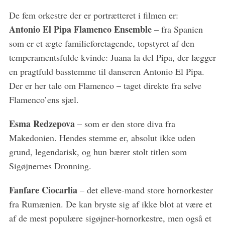
De fem orkestre der er portrætteret i filmen er:
Antonio El Pipa Flamenco Ensemble
– fra Spanien
som er et ægte familieforetagende, topstyret af den
temperamentsfulde kvinde: Juana la del Pipa, der lægger
S
en pragtfuld basstemme til danseren Antonio El Pipa.
e
Der er her tale om Flamenco – taget direkte fra selve
a
Flamenco’ens sjæl.
r
c
Esma Redzepova
– som er den store diva fra
h
f
Makedonien. Hendes stemme er, absolut ikke uden
o
grund, legendarisk, og hun bærer stolt titlen som
r
Sigøjnernes Dronning.
:
Fanfare Ciocarlia
– det elleve-mand store hornorkester
fra Rumænien. De kan bryste sig af ikke blot at være et
af de mest populære sigøjner-hornorkestre, men også et