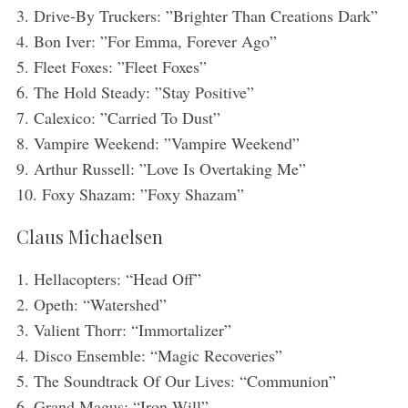
3. Drive-By Truckers: ”Brighter Than Creations Dark”
4. Bon Iver: ”For Emma, Forever Ago”
5. Fleet Foxes: ”Fleet Foxes”
6. The Hold Steady: ”Stay Positive”
7. Calexico: ”Carried To Dust”
8. Vampire Weekend: ”Vampire Weekend”
9. Arthur Russell: ”Love Is Overtaking Me”
10. Foxy Shazam: ”Foxy Shazam”
Claus Michaelsen
1. Hellacopters: “Head Off”
2. Opeth: “Watershed”
3. Valient Thorr: “Immortalizer”
4. Disco Ensemble: “Magic Recoveries”
5. The Soundtrack Of Our Lives: “Communion”
6. Grand Magus: “Iron Will”