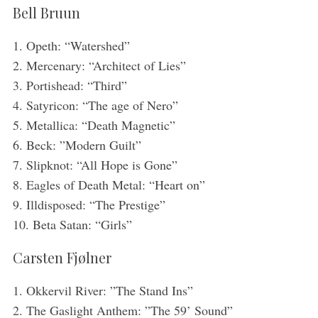
Bell Bruun
1. Opeth: “Watershed”
2. Mercenary: “Architect of Lies”
3. Portishead: “Third”
4. Satyricon: “The age of Nero”
5. Metallica: “Death Magnetic”
6. Beck: ”Modern Guilt”
S
7. Slipknot: “All Hope is Gone”
e
a
8. Eagles of Death Metal: “Heart on”
r
9. Illdisposed: “The Prestige”
c
10. Beta Satan: “Girls”
h
f
Carsten Fjølner
o
r
1. Okkervil River: ”The Stand Ins”
:
2. The Gaslight Anthem: ”The 59’ Sound”