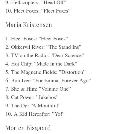
9. Hellacopters: ”Head Off”
10. Fleet Foxes: ”Fleet Foxes”
Maria Kristensen
1. Fleet Foxes: ”Fleet Foxes”
2. Okkervil River: ”The Stand Ins”
3. TV on the Radio: ”Dear Science”
4. Hot Chip: ”Made in the Dark”
5. The Magnetic Fields: ”Distortion”
6. Bon Iver: ”For Emma, Forever Ago”
7. She & Him: ”Volume One”
8. Cat Power: ”Jukebox”
9. The Dø: ”A Mouthful”
10. A Kid Hereafter: ”Yo!”
Morten Bisgaard