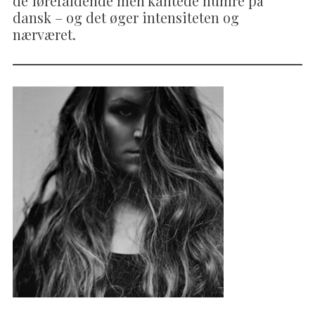
de iørefaldende men kantede numre på
dansk – og det øger intensiteten og
nærværet.