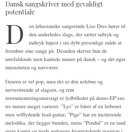
Dansk sangskriver med gevaldigt
potentiale
D
en århusianske sangerinde Lise Dres hører til
S
den anderledes slags, der sætter udtryk og
e
indtryk højest i sin dybt personlige måde at
a
fremføre sine sange på. Desuden skriver hun de
r
iørefaldende men kantede numre på dansk – og det øger
c
h
intensiteten og nærværet.
f
o
Genren er vel pop, men det er den uslebne og
r
nervesitrende af slagsen, og rent
:
instrumenteringsmæssigt er lydbilledet på demo-EP’ens
tre numre meget varieret. ”Lys” er båret af en letbenet
men velflydende lead-guitar, ”Pige” har en inciterende
melodika, der lægger bunden, mens ”Pendul” er en tand
mere kantet og trods guitarens fremtrædende position i