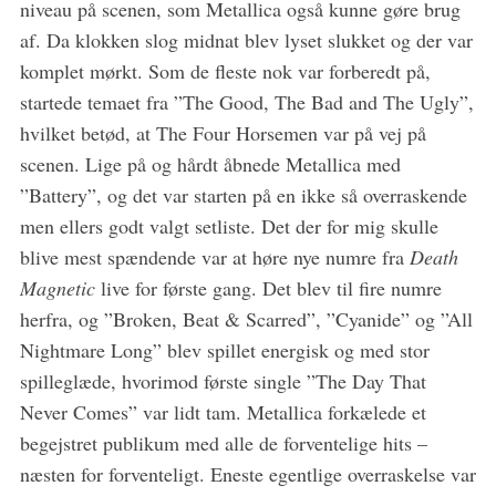
niveau på scenen, som Metallica også kunne gøre brug
af. Da klokken slog midnat blev lyset slukket og der var
komplet mørkt. Som de fleste nok var forberedt på,
startede temaet fra ”The Good, The Bad and The Ugly”,
hvilket betød, at The Four Horsemen var på vej på
scenen. Lige på og hårdt åbnede Metallica med
”Battery”, og det var starten på en ikke så overraskende
men ellers godt valgt setliste. Det der for mig skulle
blive mest spændende var at høre nye numre fra
Death
Magnetic
live for første gang. Det blev til fire numre
herfra, og ”Broken, Beat & Scarred”, ”Cyanide” og ”All
Nightmare Long” blev spillet energisk og med stor
spilleglæde, hvorimod første single ”The Day That
Never Comes” var lidt tam. Metallica forkælede et
begejstret publikum med alle de forventelige hits –
næsten for forventeligt. Eneste egentlige overraskelse var