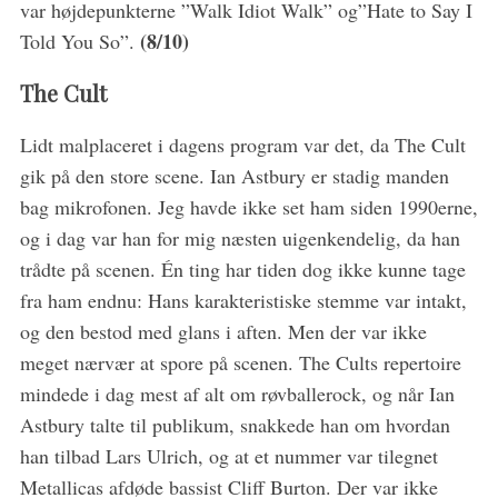
var højdepunkterne ”Walk Idiot Walk” og”Hate to Say I
(8/10)
Told You So”.
The Cult
Lidt malplaceret i dagens program var det, da The Cult
gik på den store scene. Ian Astbury er stadig manden
bag mikrofonen. Jeg havde ikke set ham siden 1990erne,
og i dag var han for mig næsten uigenkendelig, da han
trådte på scenen. Én ting har tiden dog ikke kunne tage
fra ham endnu: Hans karakteristiske stemme var intakt,
og den bestod med glans i aften. Men der var ikke
meget nærvær at spore på scenen. The Cults repertoire
mindede i dag mest af alt om røvballerock, og når Ian
Astbury talte til publikum, snakkede han om hvordan
han tilbad Lars Ulrich, og at et nummer var tilegnet
Metallicas afdøde bassist Cliff Burton. Der var ikke