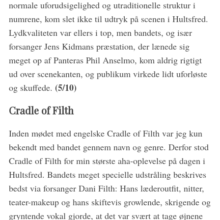
normale uforudsigelighed og utraditionelle struktur i
S
numrene, kom slet ikke til udtryk på scenen i Hultsfred.
e
a
Lydkvaliteten var ellers i top, men bandets, og især
r
forsanger Jens Kidmans præstation, der lænede sig
c
meget op af Panteras Phil Anselmo, kom aldrig rigtigt
h
ud over scenekanten, og publikum virkede lidt uforløste
f
o
(5/10)
og skuffede.
r
:
Cradle of Filth
Inden mødet med engelske Cradle of Filth var jeg kun
bekendt med bandet gennem navn og genre. Derfor stod
Cradle of Filth for min største aha-oplevelse på dagen i
Hultsfred. Bandets meget specielle udstråling beskrives
bedst via forsanger Dani Filth: Hans læderoutfit, nitter,
teater-makeup og hans skiftevis growlende, skrigende og
gryntende vokal gjorde, at det var svært at tage øjnene