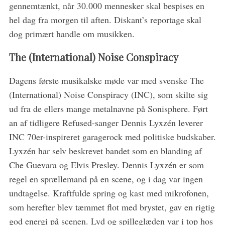
gennemtænkt, når 30.000 mennesker skal bespises en
hel dag fra morgen til aften. Diskant’s reportage skal
dog primært handle om musikken.
The (International) Noise Conspiracy
Dagens første musikalske møde var med svenske The
(International) Noise Conspiracy (INC), som skilte sig
ud fra de ellers mange metalnavne på Sonisphere. Ført
an af tidligere Refused-sanger Dennis Lyxzén leverer
INC 70er-inspireret garagerock med politiske budskaber.
Lyxzén har selv beskrevet bandet som en blanding af
Che Guevara og Elvis Presley. Dennis Lyxzén er som
regel en sprællemand på en scene, og i dag var ingen
undtagelse. Kraftfulde spring og kast med mikrofonen,
som herefter blev tæmmet flot med brystet, gav en rigtig
god energi på scenen. Lyd og spilleglæden var i top hos