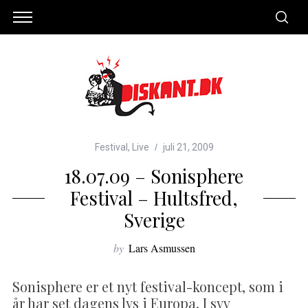
Festival
,
Live
juli 21, 2009
18.07.09 – Sonisphere
Festival – Hultsfred,
Sverige
by
Lars Asmussen
Sonisphere er et nyt festival-koncept, som i
år har set dagens lys i Europa. I syv