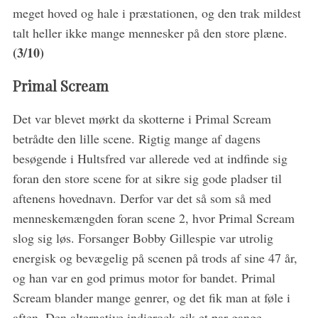
meget hoved og hale i præstationen, og den trak mildest
talt heller ikke mange mennesker på den store plæne.
(3/10)
Primal
Scream
Det var blevet mørkt da skotterne i Primal Scream
betrådte den lille scene. Rigtig mange af dagens
besøgende i Hultsfred var allerede ved at indfinde sig
foran den store scene for at sikre sig gode pladser til
aftenens hovednavn. Derfor var det så som så med
menneskemængden foran scene 2, hvor Primal Scream
slog sig løs. Forsanger Bobby Gillespie var utrolig
energisk og bevægelig på scenen på trods af sine 47 år,
og han var en god primus motor for bandet. Primal
Scream blander mange genrer, og det fik man at føle i
aften. Den alternative indierock gik et par gange