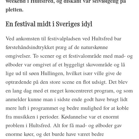
weekend i Hultsfred, og diskant var selvfølgelig på
pletten.
En festival midt i Sveriges idyl
Ved ankomsten til festivalpladsen ved Hultsfred bar
førstehåndsindtrykket præg af de naturskønne
omgivelser. To scener og et festivalområde med mad- og
ølboder var omgivet af et hyggeligt skovområde og lå
lige ud til søen Hullingen, hvilket især ville give de
optrædende på den store scene en flot udsigt. Det blev
en lang dag med et meget koncentreret program, og som
anmelder kunne man i sidste ende godt have brugt lidt
mere luft i programmet og bedre mulighed for at koble
fra musikken i perioder. Kødannelse var et enormt
problem i Hultsfred. Alt for få mad- og ølboder gav
enorme køer, og det burde have været bedre