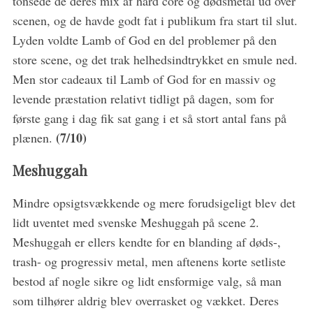
tonsede de deres mix af hard core og dødsmetal ud over
scenen, og de havde godt fat i publikum fra start til slut.
Lyden voldte Lamb of God en del problemer på den
store scene, og det trak helhedsindtrykket en smule ned.
Men stor cadeaux til Lamb of God for en massiv og
levende præstation relativt tidligt på dagen, som for
første gang i dag fik sat gang i et så stort antal fans på
(7/10)
plænen.
Meshuggah
Mindre opsigtsvækkende og mere forudsigeligt blev det
lidt uventet med svenske Meshuggah på scene 2.
Meshuggah er ellers kendte for en blanding af døds-,
trash- og progressiv metal, men aftenens korte setliste
bestod af nogle sikre og lidt ensformige valg, så man
som tilhører aldrig blev overrasket og vækket. Deres