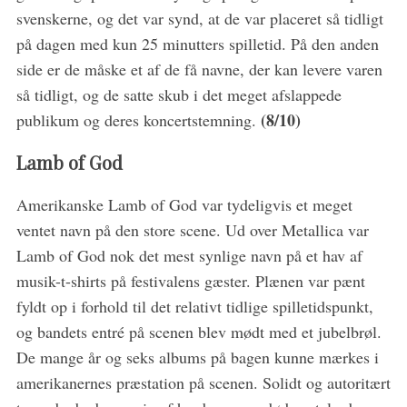
svenskerne, og det var synd, at de var placeret så tidligt
på dagen med kun 25 minutters spilletid. På den anden
side er de måske et af de få navne, der kan levere varen
så tidligt, og de satte skub i det meget afslappede
(8/10)
publikum og deres koncertstemning.
Lamb of God
Amerikanske Lamb of God var tydeligvis et meget
ventet navn på den store scene. Ud over Metallica var
Lamb of God nok det mest synlige navn på et hav af
musik-t-shirts på festivalens gæster. Plænen var pænt
fyldt op i forhold til det relativt tidlige spilletidspunkt,
og bandets entré på scenen blev mødt med et jubelbrøl.
De mange år og seks albums på bagen kunne mærkes i
amerikanernes præstation på scenen. Solidt og autoritært