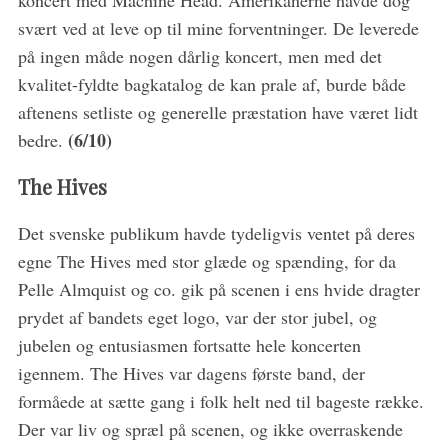
koncert med Machine Head. Amerikanerne havde dog
svært ved at leve op til mine forventninger. De leverede
på ingen måde nogen dårlig koncert, men med det
kvalitet-fyldte bagkatalog de kan prale af, burde både
aftenens setliste og generelle præstation have været lidt
(6/10)
bedre.
The Hives
Det svenske publikum havde tydeligvis ventet på deres
egne The Hives med stor glæde og spænding, for da
Pelle Almquist og co. gik på scenen i ens hvide dragter
prydet af bandets eget logo, var der stor jubel, og
jubelen og entusiasmen fortsatte hele koncerten
igennem. The Hives var dagens første band, der
formåede at sætte gang i folk helt ned til bageste række.
Der var liv og spræl på scenen, og ikke overraskende