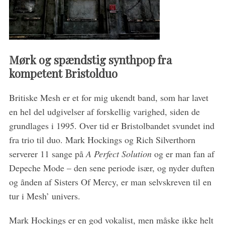
Mørk og spændstig synthpop fra
kompetent Bristolduo
Britiske Mesh er et for mig ukendt band, som har lavet
en hel del udgivelser af forskellig varighed, siden de
grundlages i 1995. Over tid er Bristolbandet svundet ind
fra trio til duo. Mark Hockings og Rich Silverthorn
serverer 11 sange på
A Perfect Solution
og er man fan af
Depeche Mode – den sene periode især, og nyder duften
og ånden af Sisters Of Mercy, er man selvskreven til en
tur i Mesh’ univers.
Mark Hockings er en god vokalist, men måske ikke helt