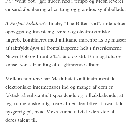
På ”Want You” går duoen ned i tempo og Mesh leverer
en sand åbenbaring af en tung og grandios synthballade.
A Perfect Solution’
s finale, ”The Bitter End”, indeholder
opbygget og indestængt vrede og electrorytmiske
angreb, kombineret med militante marchbeats og masser
af taktfyldt
bpm
til frontallapperne helt i firserikonerne
Nitzer Ebb og Front 242’s ånd og stil. En magtfuld og
konsekvent afrunding af et glimrende album.
Mellem numrene har Mesh listet små instrumentale
elektroniske intermezzoer ind og mange af dem er
faktisk så substantielt spændende og billedskabende, at
jeg kunne ønske mig mere af det. Jeg bliver i hvert fald
nysgerrig på, hvad Mesh kunne udvikle den side af
deres talent til.