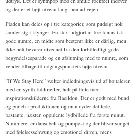
udtryk. Det er synthpop med en smule rockfeel indover
og der er et højt niveau langt hen ad vejen.
Pladen kan deles op i tre kategorier, som pudsigt nok
samler sig i klynger. En start udgjort af fire fantastisk
gode numre, en midte som bestemt ikke er dårlig, men
ikke helt bevarer niveauet fra den forbilledligt gode
begyndelsesparade og en afslutning med to numre, som
vender tilbage til udgangspunktets høje niveau.
S
”If We Stay Here” vælter indledningsvis ud af højtaleren
e
a
med en synth fuldtræffer, helt på linie med
r
inspirationskilderne fra Basildon. Der er godt med bund
c
og punch i produktionen og man nyder det fede,
h
bastante, næsten oppulente lydbillede fra første minut.
f
o
Nummeret er dansabelt og pompøst og der bliver sunget
r
med følelsesschwung og emotionel dirren, mens
: