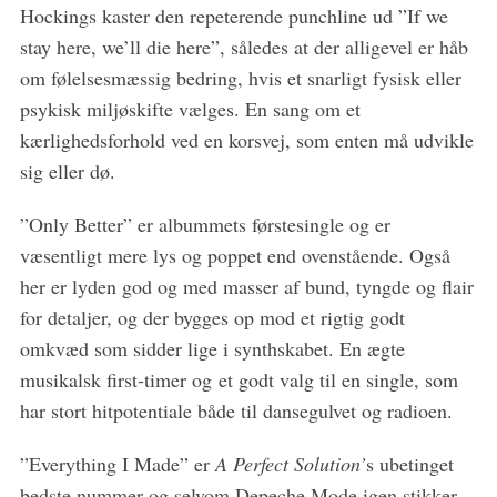
Hockings kaster den repeterende punchline ud ”If we
stay here, we’ll die here”, således at der alligevel er håb
om følelsesmæssig bedring, hvis et snarligt fysisk eller
psykisk miljøskifte vælges. En sang om et
kærlighedsforhold ved en korsvej, som enten må udvikle
sig eller dø.
”Only Better” er albummets førstesingle og er
væsentligt mere lys og poppet end ovenstående. Også
her er lyden god og med masser af bund, tyngde og flair
for detaljer, og der bygges op mod et rigtig godt
omkvæd som sidder lige i synthskabet. En ægte
musikalsk first-timer og et godt valg til en single, som
har stort hitpotentiale både til dansegulvet og radioen.
”Everything I Made” er
A Perfect Solution’
s ubetinget
bedste nummer og selvom Depeche Mode igen stikker