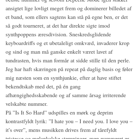
ansigtet lige lovligt meget frem og dominerer billedet af
et band, som ellers sagtens kan stå på egne ben, er det
så godt tourneret, at det har direkte sigte imod
synthpoppens æresdivision. Sneskredsglidende
keyboardriffs og et ubetaleligt omkvæd, invaderer krop
og sind og man må ganske enkelt været lavet af
tundrasten, hvis man formår at sidde stille til den perle.
Jeg har haft skæringen på repeat på daglig basis og føler
mig næsten som en synthjunkie, efter at have stiftet
bekendtskab med det, på én gang
afhængighedsskabende og af samme årsag irriterende
velskabte nummer.
På ”Is It So Hard” udspilles en mørk og deprim
kontrastfyldt lyrik: ”I hate you – I need you. I love you –
it’s over”, mens musikken drives frem af tårefyldt
tristesse og melankolske stemninger, men nummeret er