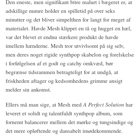
Den eneste, men signifikant bitre malurt i bægeret er, at
adskillige numre holder en spilletid på over seks
minutter og det bliver simpelthen for langt for meget af
materialet. Havde Mesh klippet en tå og hugget en hæl,
var det blevet et endnu stærkere produkt de havde
imellem hænderne. Mesh tror utvivlsomt på sig selv,
men deres noget rigide synthpop skabelon og forelskelse
i forfølgelsen af et godt og catchy omkvæd, bør
begrænse tidsrammen betragteligt for at undgå, at
friskheden aftager og kedsomhedens grimme ansigt
melder sin ankomst.
Ellers må man sige, at Mesh med
A Perfect Solution
har
leveret et solidt og talentfuldt synthpop album, som
fornemt balancerer mellem det mørke og tungsindige og
det mere opløftende og dansabelt imødekommende.