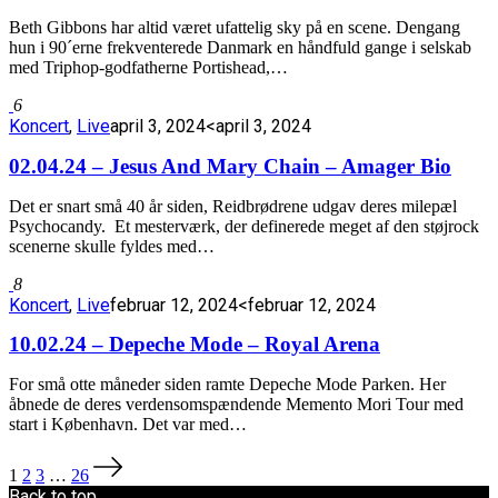
Beth Gibbons har altid været ufattelig sky på en scene. Dengang
hun i 90´erne frekventerede Danmark en håndfuld gange i selskab
med Triphop-godfatherne Portishead,…
6
Koncert
,
Live
april 3, 2024
<april 3, 2024
02.04.24 – Jesus And Mary Chain – Amager Bio
Det er snart små 40 år siden, Reidbrødrene udgav deres milepæl
Psychocandy. Et mesterværk, der definerede meget af den støjrock
scenerne skulle fyldes med…
8
Koncert
,
Live
februar 12, 2024
<februar 12, 2024
10.02.24 – Depeche Mode – Royal Arena
For små otte måneder siden ramte Depeche Mode Parken. Her
åbnede de deres verdensomspændende Memento Mori Tour med
start i København. Det var med…
Indlægsinddeling
1
2
3
…
26
Back to top