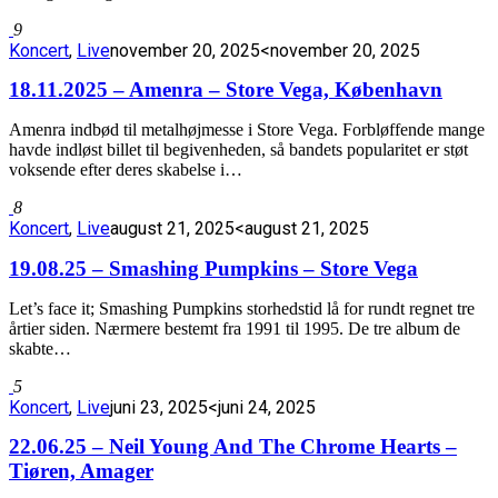
9
Koncert
,
Live
november 20, 2025
<november 20, 2025
18.11.2025 – Amenra – Store Vega, København
Amenra indbød til metalhøjmesse i Store Vega. Forbløffende mange
havde indløst billet til begivenheden, så bandets popularitet er støt
voksende efter deres skabelse i…
8
Koncert
,
Live
august 21, 2025
<august 21, 2025
19.08.25 – Smashing Pumpkins – Store Vega
Let’s face it; Smashing Pumpkins storhedstid lå for rundt regnet tre
årtier siden. Nærmere bestemt fra 1991 til 1995. De tre album de
skabte…
5
Koncert
,
Live
juni 23, 2025
<juni 24, 2025
22.06.25 – Neil Young And The Chrome Hearts –
Tiøren, Amager