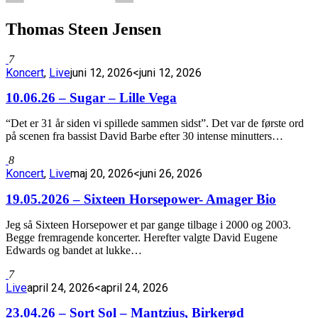
Thomas Steen Jensen
7
Koncert
,
Live
juni 12, 2026
<juni 12, 2026
10.06.26 – Sugar – Lille Vega
“Det er 31 år siden vi spillede sammen sidst”. Det var de første ord
på scenen fra bassist David Barbe efter 30 intense minutters…
8
Koncert
,
Live
maj 20, 2026
<juni 26, 2026
19.05.2026 – Sixteen Horsepower- Amager Bio
Jeg så Sixteen Horsepower et par gange tilbage i 2000 og 2003.
Begge fremragende koncerter. Herefter valgte David Eugene
Edwards og bandet at lukke…
7
Live
april 24, 2026
<april 24, 2026
23.04.26 – Sort Sol – Mantzius, Birkerød