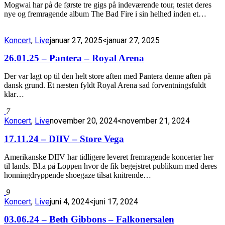
Mogwai har på de første tre gigs på indeværende tour, testet deres
nye og fremragende album The Bad Fire i sin helhed inden et…
Koncert
,
Live
januar 27, 2025
<januar 27, 2025
26.01.25 – Pantera – Royal Arena
Der var lagt op til den helt store aften med Pantera denne aften på
dansk grund. Et næsten fyldt Royal Arena sad forventningsfuldt
klar…
7
Koncert
,
Live
november 20, 2024
<november 21, 2024
17.11.24 – DIIV – Store Vega
Amerikanske DIIV har tidligere leveret fremragende koncerter her
til lands. Bl.a på Loppen hvor de fik begejstret publikum med deres
honningdryppende shoegaze tilsat knitrende…
9
Koncert
,
Live
juni 4, 2024
<juni 17, 2024
03.06.24 – Beth Gibbons – Falkonersalen