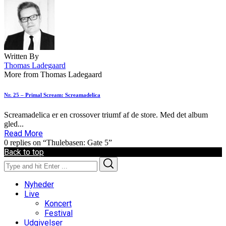
Written By
Thomas Ladegaard
More from Thomas Ladegaard
Nr. 25 – Primal Scream: Screamadelica
Screamadelica er en crossover triumf af de store. Med det album
gled...
Read More
0 replies on “Thulebasen: Gate 5”
Back to top
Search
Search
for:
Nyheder
Live
Koncert
Festival
Udgivelser