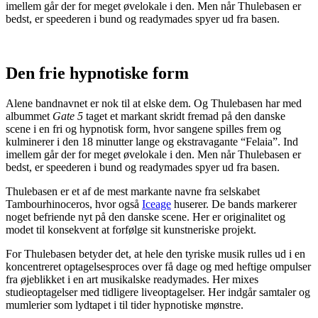
imellem går der for meget øvelokale i den. Men når Thulebasen er
bedst, er speederen i bund og readymades spyer ud fra basen.
Den frie hypnotiske form
Alene bandnavnet er nok til at elske dem. Og Thulebasen har med
albummet
Gate 5
taget et markant skridt fremad på den danske
scene i en fri og hypnotisk form, hvor sangene spilles frem og
kulminerer i den 18 minutter lange og ekstravagante “Felaia”. Ind
imellem går der for meget øvelokale i den. Men når Thulebasen er
bedst, er speederen i bund og readymades spyer ud fra basen.
Thulebasen er et af de mest markante navne fra selskabet
Tambourhinoceros, hvor også
Iceage
huserer. De bands markerer
noget befriende nyt på den danske scene. Her er originalitet og
modet til konsekvent at forfølge sit kunstneriske projekt.
For Thulebasen betyder det, at hele den tyriske musik rulles ud i en
koncentreret optagelsesproces over få dage og med heftige ompulser
fra øjeblikket i en art musikalske readymades. Her mixes
studieoptagelser med tidligere liveoptagelser. Her indgår samtaler og
mumlerier som lydtapet i til tider hypnotiske mønstre.