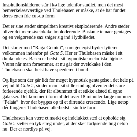
Inspirationskilderne står i kø lige udenfor studiet, men det mest
bemærkelsesværdige ved Thulebasen er måske, at de har fundet
deres egen frie cut-up form.
Det er sine steder simpelthen kreativt eksploderende. Andre steder
bliver det mere øvelokake imploderende. Bastante temaer gentages
og en velgørende sax sniger sig ind i lydbilledet.
Det starter med “Raga Gemini”, som generøst byder lytteren
velkommen indenfor på
Gate 5
. Her er Thulebasen måske i sit
dunkende es. Basen er bedst i sit hypnotiske melodiske hjørne.
Værst når man fornemmer, at nu går der øvelokake i den.
Thulebasen skal helst have speederen i bund.
Og lige som der går lidt for meget hypnotisk gentagelse i det hele på
vej ud til
Gate 5
, sidder man i sit stille sind og afventer det store
forløsende øjeblik, der får albummet til at stikke afsted til egne
galakser. Det kommer i form af det over 18 minutter lange nummer
“Felaia”, hvor der bygges op til et dirrende crescendo. Lige netop
dér fungerer Thulebasen allerbedst i sin frie form.
Thulebasen kan være et mørkt og indelukket sted at opholde sig.
Gate 5
sætter en tyk streg under, at der sker forløsende ting netop
nu. Der er nordlys på vej.